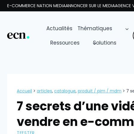
Aller
E-COMMERCE NATION MEDIA
ANNONCER SUR LE MEDIA
AGENCE V
au
contenu
Actualités
Thématiques
Ressources
Solutions
Accueil
>
articles
,
catalogue
,
produit / pim / mdm
>
7 s
7 secrets d’une vidé
vendre en e-comm
TEESTER