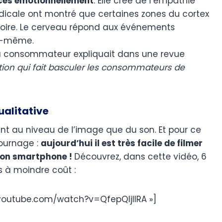
nces émotionnellement
. Elle crée de l’empathie
édicale ont montré que certaines zones du cortex
stoire. Le cerveau répond aux événements
ui-même.
du consommateur expliquait dans une revue
ation qui fait basculer les consommateurs de
ualitative
ant au niveau de l’image que du son. Et pour ce
tournage :
aujourd’hui il est très facile de filmer
 son smartphone !
Découvrez, dans cette vidéo, 6
s à moindre coût :
youtube.com/watch?v=QfepQIjIIRA »]