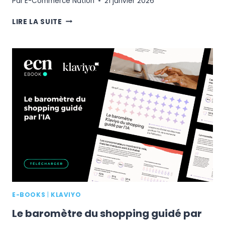
Par
E-Commerce Nation
21 janvier 2026
COMMENT
LIRE LA SUITE
RÉUSSIR
VOTRE
TRANSITION
INTERNATIONALE
AVEC
SHOPIFY
?
E-BOOKS
|
KLAVIYO
Le baromètre du shopping guidé par