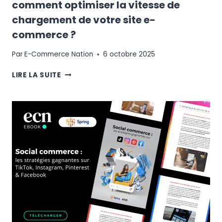
comment optimiser la vitesse de
chargement de votre site e-
commerce ?
Par
E-Commerce Nation
6 octobre 2025
WEB
LIRE LA SUITE
PERFORMANCE
:
POURQUOI
ET
COMMENT
OPTIMISER
LA
VITESSE
DE
CHARGEMENT
DE
VOTRE
SITE
E-