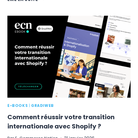
COMMERCE
2026
:
LES
20
TENDANCES
QUI
TRANSFORMENT
LA
VENTE
EN
LIGNE
E-BOOKS
|
GRADIWEB
Comment réussir votre transition
internationale avec Shopify ?