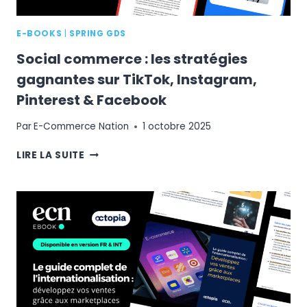
COMMERCE
?
E-BOOKS
|
SPRING GDS
Social commerce : les stratégies
gagnantes sur TikTok, Instagram,
Pinterest & Facebook
Par
E-Commerce Nation
1 octobre 2025
SOCIAL
LIRE LA SUITE
COMMERCE
:
LES
STRATÉGIES
GAGNANTES
SUR
TIKTOK,
INSTAGRAM,
PINTEREST
&