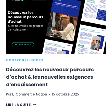
POUR
PERFORMER
LORS
DES
FÊTES
DE
FIN
D’ANNÉE
?
COMARCH
|
E-BOOKS
Découvrez les nouveaux parcours
d’achat & les nouvelles exigences
d’encaissement
Par
E-Commerce Nation
15 octobre 2025
DÉCOUVREZ
LIRE LA SUITE
LES