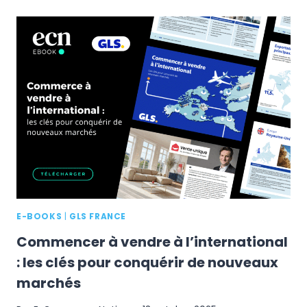
NOUVEAUX
PARCOURS
D’ACHAT
&
LES
NOUVELLES
EXIGENCES
D’ENCAISSEMENT
E-BOOKS
|
GLS FRANCE
Commencer à vendre à l’international
: les clés pour conquérir de nouveaux
marchés