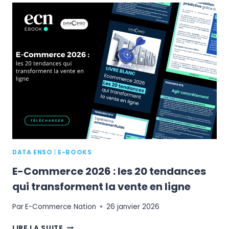
À
VOTRE
STRATÉGIE
E-
COMMERCE
EN
2026
?
DATA ENSO
|
E-BOOKS
E-Commerce 2026 : les 20 tendances
qui transforment la vente en ligne
Par
E-Commerce Nation
26 janvier 2026
E-
LIRE LA SUITE