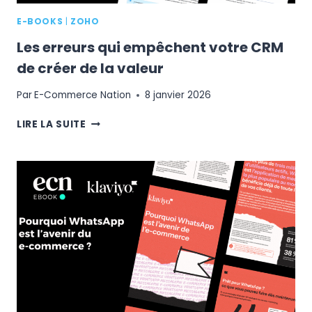
E-BOOKS
|
ZOHO
Les erreurs qui empêchent votre CRM
de créer de la valeur
Par
E-Commerce Nation
8 janvier 2026
LES
LIRE LA SUITE
ERREURS
QUI
EMPÊCHENT
VOTRE
CRM
DE
CRÉER
DE
LA
VALEUR