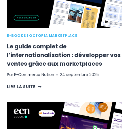
FACEBOOK
E-BOOKS
|
OCTOPIA MARKETPLACE
Le guide complet de
l’internationalisation : développer vos
ventes grâce aux marketplaces
Par
E-Commerce Nation
24 septembre 2025
LE
LIRE LA SUITE
GUIDE
COMPLET
DE
L’INTERNATIONALISATION
:
DÉVELOPPER
VOS