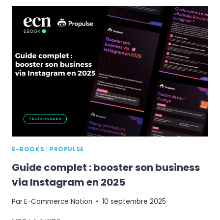
2025
:
COMMENT
BOOSTER
VOS
CONVERSIONS
PENDANT
L’ÉVÉNEMENT
COMMERCIAL
LE
PLUS
INTENSE
DE
L’ANNÉE
E-BOOKS
|
PROPULSE
?
Guide complet : booster son business
via Instagram en 2025
Par
E-Commerce Nation
10 septembre 2025
GUIDE