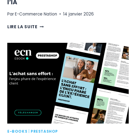
l’IA
Par
E-Commerce Nation
14 janvier 2026
LE
LIRE LA SUITE
BAROMÈTRE
DU
SHOPPING
GUIDÉ
PAR
L’IA
E-BOOKS
|
PRESTASHOP