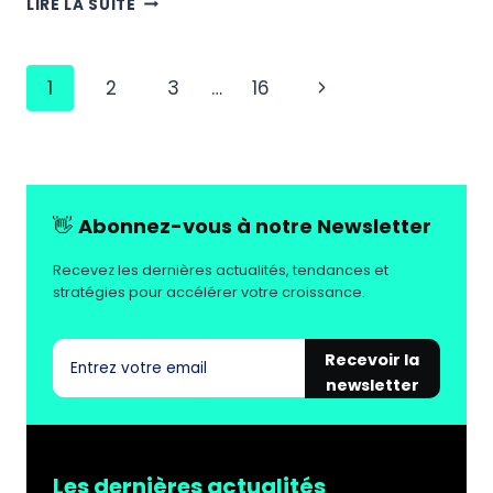
LIRE LA SUITE
COMPLET
:
BOOSTER
Navigation
Page
1
2
3
…
16
SON
BUSINESS
de
suivante
VIA
page
INSTAGRAM
EN
2025
👋
Abonnez-vous à notre Newsletter
Recevez les dernières actualités, tendances et
stratégies pour accélérer votre croissance.
Recevoir la
newsletter
Les dernières actualités