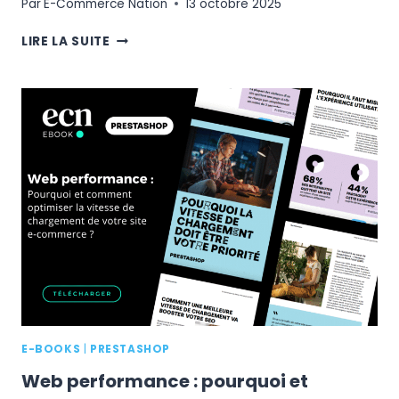
Par
E-Commerce Nation
13 octobre 2025
COMMENCER
LIRE LA SUITE
À
VENDRE
À
L’INTERNATIONAL
:
LES
CLÉS
POUR
CONQUÉRIR
DE
NOUVEAUX
MARCHÉS
E-BOOKS
|
PRESTASHOP
Web performance : pourquoi et