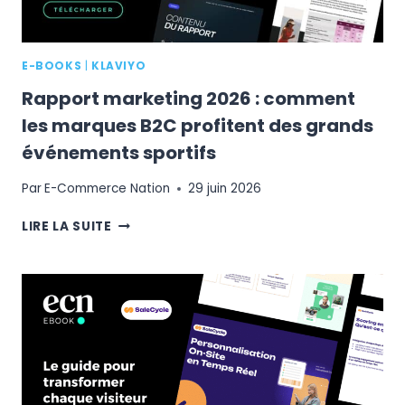
E-BOOKS
|
KLAVIYO
Rapport marketing 2026 : comment
les marques B2C profitent des grands
événements sportifs
Par
E-Commerce Nation
29 juin 2026
RAPPORT
LIRE LA SUITE
MARKETING
2026
:
COMMENT
LES
MARQUES
B2C
PROFITENT
DES