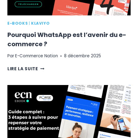
E-BOOKS
|
KLAVIYO
Pourquoi WhatsApp est l’avenir du e-
commerce ?
Par
E-Commerce Nation
8 décembre 2025
POURQUOI
LIRE LA SUITE
WHATSAPP
EST
L’AVENIR
DU
E-
COMMERCE
?