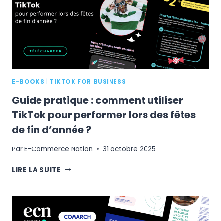
VOTRE
STRATÉGIE
DE
PAIEMENT
E-BOOKS
|
TIKTOK FOR BUSINESS
Guide pratique : comment utiliser
TikTok pour performer lors des fêtes
de fin d’année ?
Par
E-Commerce Nation
31 octobre 2025
GUIDE
LIRE LA SUITE
PRATIQUE
:
COMMENT
UTILISER
TIKTOK