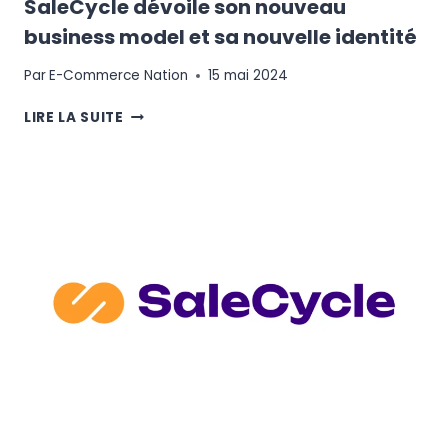
SaleCycle dévoile son nouveau
business model et sa nouvelle identité
Par
E-Commerce Nation
15 mai 2024
SALECYCLE
LIRE LA SUITE
DÉVOILE
SON
NOUVEAU
BUSINESS
MODEL
ET
SA
NOUVELLE
IDENTITÉ