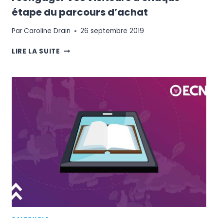
étape du parcours d’achat
Par
Caroline Drain
26 septembre 2019
RETAIL
LIRE LA SUITE
ET
TAUX
DE
CONVERSION
:
RÉENGAGER
VOS
VISITEURS
À
CHAQUE
ÉTAPE
DU
PARCOURS
D’ACHAT