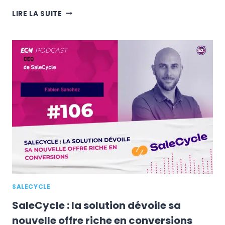
QUELLE
LIRE LA SUITE
STRATÉGIE
E-
COMMERCE
POUR
VOTRE
SITE
WEB
?
L’EXEMPLE
DU
BLACK
FRIDAY
2024
SALECYCLE
SaleCycle : la solution dévoile sa
nouvelle offre riche en conversions