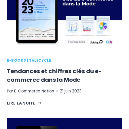
E-
COMMERCE
DU
SECTEUR
DE
LA
MODE
E-BOOKS
|
SALECYCLE
Tendances et chiffres clés du e-
commerce dans la Mode
Par
E-Commerce Nation
21 juin 2023
TENDANCES
LIRE LA SUITE
ET
CHIFFRES
CLÉS
DU