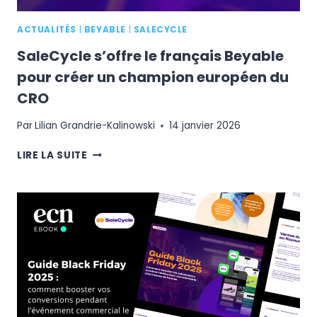
RÉEL
ACTUALITÉS
|
BEYABLE
|
SALECYCLE
SaleCycle s’offre le français Beyable
pour créer un champion européen du
CRO
Par
Lilian Grandrie-Kalinowski
14 janvier 2026
SALECYCLE
LIRE LA SUITE
S’OFFRE
LE
FRANÇAIS
BEYABLE
POUR
CRÉER
UN
CHAMPION
EUROPÉEN
DU
CRO