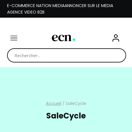
Aller
E-COMMERCE NATION MEDIA
ANNONCER SUR LE MEDIA
au
AGENCE VIDEO B2B
contenu
Accueil
/
SaleCycle
SaleCycle