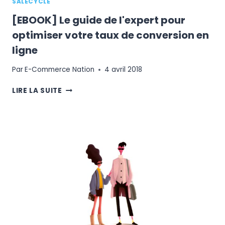
SALECYCLE
[EBOOK] Le guide de l'expert pour
optimiser votre taux de conversion en
ligne
Par
E-Commerce Nation
4 avril 2018
[EBOOK]
LIRE LA SUITE
LE
GUIDE
DE
L'EXPERT
POUR
OPTIMISER
VOTRE
TAUX
DE
CONVERSION
EN
LIGNE