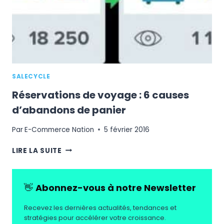
OPTIMISER
VOTRE
PARCOURS
CLIENT
EN
LIGNE
?
SALECYCLE
Réservations de voyage : 6 causes
d’abandons de panier
Par
E-Commerce Nation
5 février 2016
RÉSERVATIONS
LIRE LA SUITE
DE
VOYAGE
:
👋
Abonnez-vous à notre Newsletter
6
CAUSES
Recevez les dernières actualités, tendances et
D’ABANDONS
stratégies pour accélérer votre croissance.
DE