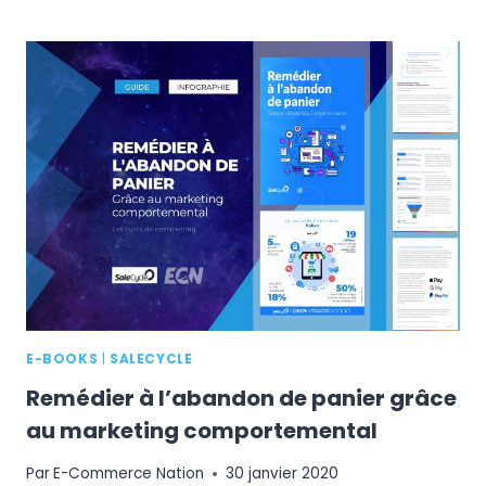
VOYAGE
&
MODE
:
QUAND
ET
COMMENT
LES
INTERNAUTES
FONT-
ILS
LEURS
ACHATS
EN
LIGNE
?
E-BOOKS
|
SALECYCLE
Remédier à l’abandon de panier grâce
au marketing comportemental
Par
E-Commerce Nation
30 janvier 2020