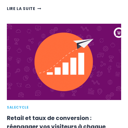
REMÉDIER
LIRE LA SUITE
À
L’ABANDON
DE
PANIER
GRÂCE
AU
MARKETING
COMPORTEMENTAL
SALECYCLE
Retail et taux de conversion :
réengager vos visiteurs à chaque