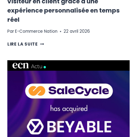
visiteur en client grâce à une
expérience personnalisée en temps
réel
Par
E-Commerce Nation
22 avril 2026
LE
LIRE LA SUITE
GUIDE
POUR
TRANSFORMER
CHAQUE
VISITEUR
EN
CLIENT
GRÂCE
À
UNE
EXPÉRIENCE
PERSONNALISÉE
EN
TEMPS