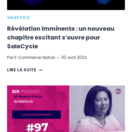
SALECYCLE
Révélation imminente : un nouveau
chapitre excitant s’ouvre pour
SaleCycle
Par
E-Commerce Nation
30 avril 2024
RÉVÉLATION
LIRE LA SUITE
IMMINENTE
:
UN
NOUVEAU
CHAPITRE
EXCITANT
S’OUVRE
POUR
SALECYCLE