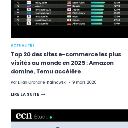
RÉSISTANCE
DES
VENTES
EN
LIGNE
EN
FRANCE
ACTUALITÉS
Top 20 des sites e-commerce les plus
visités au monde en 2025 : Amazon
domine, Temu accélère
Par
Lilian Grandrie-Kalinowski
9 mars 2026
TOP
LIRE LA SUITE
20
DES
SITES
E-
COMMERCE