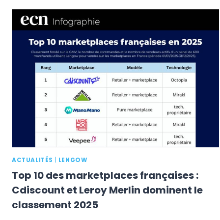
E-
COMMERCE
EUROPE
:
AMAZON
ÉCRASE
LE
MARCHÉ
FACE
À
LA
CHINE
ET
LA
RUSSIE
ACTUALITÉS
|
LENGOW
Top 10 des marketplaces françaises :
Cdiscount et Leroy Merlin dominent le
classement 2025