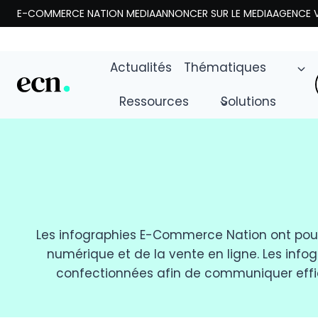
Aller
E-COMMERCE NATION MEDIA
ANNONCER SUR LE MEDIA
AGENCE V
au
contenu
Actualités
Thématiques
Ressources
Solutions
Les infographies E-Commerce Nation ont pour
numérique et de la vente en ligne. Les info
confectionnées afin de communiquer eff