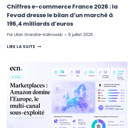
Chiffres e-commerce France 2026 : la
Fevad dresse le bilan d’un marché à
196,4 milliards d’euros
Par
Lilian Grandrie-Kalinowski
6 juillet 2026
CHIFFRES
LIRE LA SUITE
E-
COMMERCE
FRANCE
2026
:
LA
FEVAD
DRESSE
LE
BILAN
D’UN
MARCHÉ
À