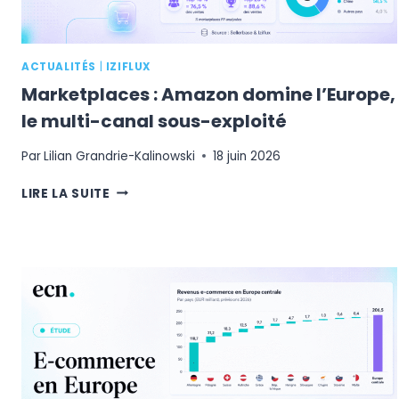
196,4
MILLIARDS
D’EUROS
ACTUALITÉS
|
IZIFLUX
Marketplaces : Amazon domine l’Europe,
le multi-canal sous-exploité
Par
Lilian Grandrie-Kalinowski
18 juin 2026
MARKETPLACES
LIRE LA SUITE
:
AMAZON
DOMINE
L’EUROPE,
LE
MULTI-
CANAL
SOUS-
EXPLOITÉ