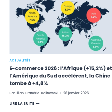
LES
PLUS
VISITÉS
AU
MONDE
EN
2025
:
AMAZON
DOMINE,
TEMU
ACCÉLÈRE
ACTUALITÉS
E-commerce 2026 : l’Afrique (+15,2%) et
l’Amérique du Sud accélèrent, la Chine
tombe à +4,8%
Par
Lilian Grandrie-Kalinowski
28 janvier 2026
E-
LIRE LA SUITE
COMMERCE