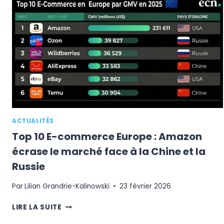
LA
FRÉQUENCE
D’ACHAT
DEVIENT
LE
NOUVEAU
MOTEUR
DE
CROISSANCE
ACTUALITÉS
Top 10 E-commerce Europe : Amazon
écrase le marché face à la Chine et la
Russie
Par
Lilian Grandrie-Kalinowski
23 février 2026
TOP
LIRE LA SUITE
10