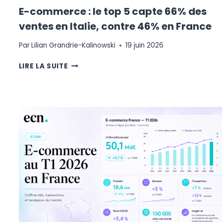
E-commerce : le top 5 capte 66% des
ventes en Italie, contre 46% en France
Par
Lilian Grandrie-Kalinowski
19 juin 2026
E-
LIRE LA SUITE
COMMERCE
:
LE
TOP
5
CAPTE
66%
DES
VENTES
EN
ITALIE,
CONTRE
46%
EN
FRANCE