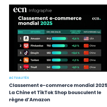
2026
:
L’AFRIQUE
(+15,2%)
ET
L’AMÉRIQUE
DU
SUD
ACCÉLÈRENT,
LA
CHINE
TOMBE
À
+4,8%
ACTUALITÉS
Classement e-commerce mondial 2025 
La Chine et TikTok Shop bousculent le
règne d’Amazon