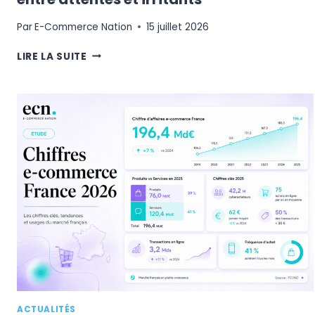
Par
E-Commerce Nation
15 juillet 2026
LES
LIRE LA SUITE
FRANÇAIS
ET
LES
LIVRAISONS
DE
COLIS
:
ENTRE
ATTENTES
ET
IRRITANTS
ACTUALITÉS