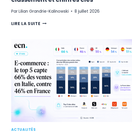
Par
Lilian Grandrie-Kalinowski
8 juillet 2026
GUIDE
LIRE LA SUITE
DES
RÉSEAUX
SOCIAUX
2026
:
LISTE,
CLASSEMENT
ET
CHIFFRES
CLÉS
ACTUALITÉS