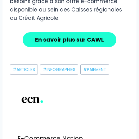
besoins grâce à son offre e-commerce
disponible au sein des Caisses régionales
du Crédit Agricole.
En savoir plus sur CAWL
Étiquettes
#
ARTICLES
#
INFOGRAPHIES
#
PAIEMENT
de
la
publication :
E-Commerce Nation