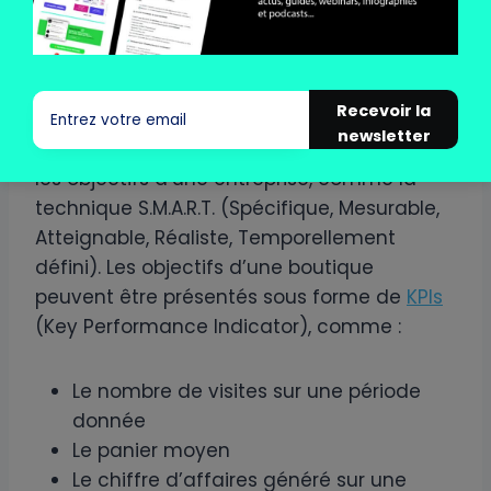
ainsi de prendre les bonnes décisions et
d’adopter la bonne stratégie en priorisant
les éléments les plus importants.
Recevoir la
newsletter
Il existe plusieurs façons d’établir et afficher
les objectifs d’une entreprise, comme la
technique S.M.A.R.T. (Spécifique, Mesurable,
Atteignable, Réaliste, Temporellement
défini). Les objectifs d’une boutique
peuvent être présentés sous forme de
KPIs
(Key Performance Indicator), comme :
Le nombre de visites sur une période
donnée
Le panier moyen
Le chiffre d’affaires généré sur une