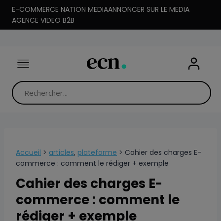
Aller
E-COMMERCE NATION MEDIA
ANNONCER SUR LE MEDIA
au
AGENCE VIDEO B2B
contenu
Accueil
>
articles
,
plateforme
>
Cahier des charges E-
commerce : comment le rédiger + exemple
Cahier des charges E-
commerce : comment le
rédiger + exemple