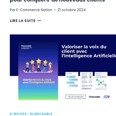
Par
E-Commerce Nation
21 octobre 2024
E-
LIRE LA SUITE
COMMERCE
BTOB
:
LA
FORMULE
MAGIQUE
POUR
CONQUÉRIR
DE
NOUVEAUX
CLIENTS
E-BOOKS
|
GLANCEABLE