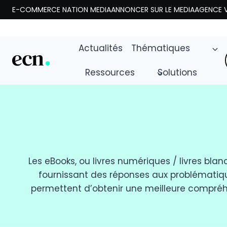
Aller
E-COMMERCE NATION MEDIA
ANNONCER SUR LE MEDIA
AGENCE V
au
contenu
Actualités
Thématiques
Ressources
Solutions
Les eBooks, ou livres numériques / livres bl
fournissant des réponses aux problématique
permettent d’obtenir une meilleure compréhe