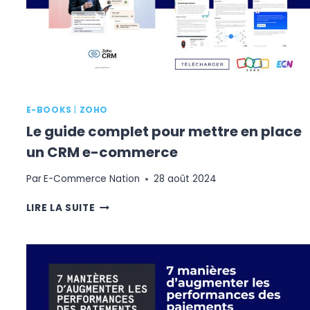
DU
BLACK
FRIDAY
2024
E-BOOKS
|
ZOHO
Le guide complet pour mettre en place
un CRM e-commerce
Par
E-Commerce Nation
28 août 2024
LE
LIRE LA SUITE
GUIDE
COMPLET
POUR
METTRE
EN
PLACE
UN