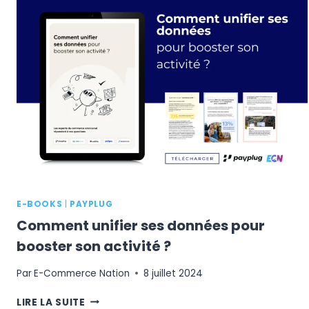
DE
RETOUR
:
LES
ATTENTES
ET
COMPORTEMENTS
DES
E-
ACHETEURS
E-BOOKS
|
PAYPLUG
Comment unifier ses données pour
booster son activité ?
Par
E-Commerce Nation
8 juillet 2024
COMMENT
LIRE LA SUITE