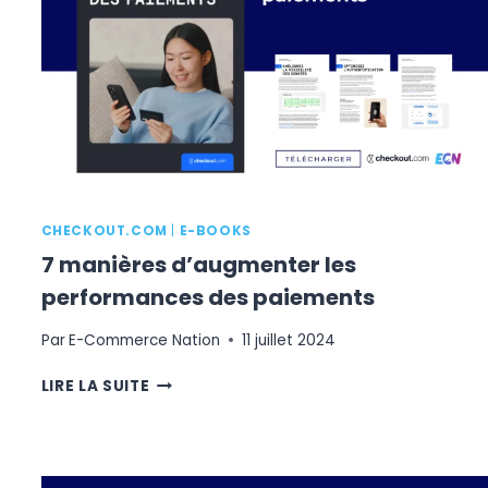
CRM
E-
COMMERCE
CHECKOUT.COM
|
E-BOOKS
7 manières d’augmenter les
performances des paiements
Par
E-Commerce Nation
11 juillet 2024
7
LIRE LA SUITE
MANIÈRES
D’AUGMENTER
LES
PERFORMANCES