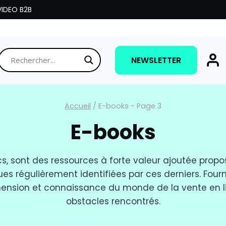
IDEO B2B
NEWSLETTER
Accueil
/
E-books
- Page 3
E-books
ancs, sont des ressources à forte valeur ajoutée pro
s régulièrement identifiées par ces derniers. Fourn
nsion et connaissance du monde de la vente en lign
obstacles rencontrés.