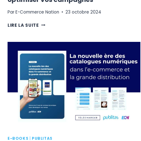
Par
E-Commerce Nation
23 octobre 2024
SOCIAL
LIRE LA SUITE
ADS
:
LES
BEST
PRACTICES
POUR
OPTIMISER
VOS
CAMPAGNES
E-BOOKS
|
PUBLITAS