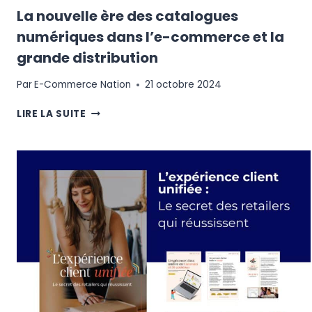
La nouvelle ère des catalogues
numériques dans l’e-commerce et la
grande distribution
Par
E-Commerce Nation
21 octobre 2024
LA
LIRE LA SUITE
NOUVELLE
ÈRE
DES
CATALOGUES
NUMÉRIQUES
DANS
L’E-
COMMERCE
ET
LA
GRANDE
DISTRIBUTION