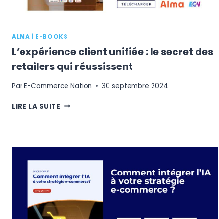
ALMA
|
E-BOOKS
L’expérience client unifiée : le secret des
retailers qui réussissent
Par
E-Commerce Nation
30 septembre 2024
L’EXPÉRIENCE
LIRE LA SUITE
CLIENT
UNIFIÉE
:
LE
SECRET
DES
RETAILERS
QUI
RÉUSSISSENT