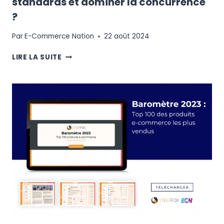
standards et dominer la concurrence
?
Par
E-Commerce Nation
22 août 2024
E-
LIRE LA SUITE
COMMERCE
:
COMMENT
DÉPASSER
LES
STANDARDS
ET
DOMINER
LA
CONCURRENCE
?