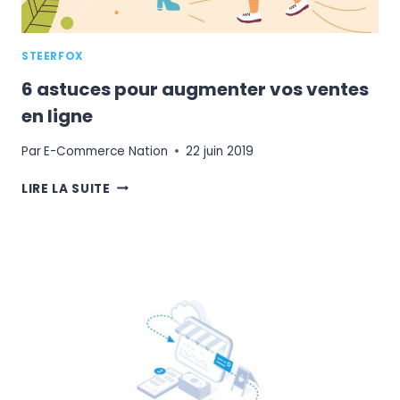
STEERFOX
6 astuces pour augmenter vos ventes
en ligne
Par
E-Commerce Nation
22 juin 2019
6
LIRE LA SUITE
ASTUCES
POUR
AUGMENTER
VOS
VENTES
EN
LIGNE