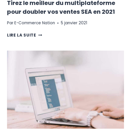
Tirez le meilleur du multiplateforme
pour doubler vos ventes SEA en 2021
Par
E-Commerce Nation
5 janvier 2021
TIREZ
LIRE LA SUITE
LE
MEILLEUR
DU
MULTIPLATEFORME
POUR
DOUBLER
VOS
VENTES
SEA
EN
2021