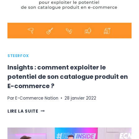
ADOPTÉ
PHILDAR
POUR
EXPLOITER
LE
POTENTIEL
DE
SON
STEERFOX
CATALOGUE
PRODUIT
Insights : comment exploiter le
?
potentiel de son catalogue produit en
E-commerce ?
Par
E-Commerce Nation
28 janvier 2022
INSIGHTS
LIRE LA SUITE
:
COMMENT
EXPLOITER
LE