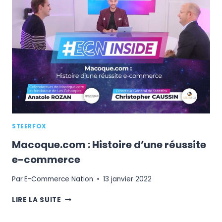
POTENTIEL
DE
SON
CATALOGUE
PRODUIT
EN
E-
COMMERCE
?
STEERFOX
Macoque.com : Histoire d’une réussite
e-commerce
Par
E-Commerce Nation
13 janvier 2022
MACOQUE.COM
LIRE LA SUITE
:
HISTOIRE