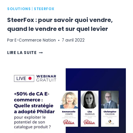
LA
SOLUTIONS
|
STEERFOX
VENTE
EN
SteerFox : pour savoir quoi vendre,
LIGNE
quand le vendre et sur quel levier
?
Par
E-Commerce Nation
7 avril 2022
STEERFOX
LIRE LA SUITE
:
POUR
SAVOIR
QUOI
VENDRE,
QUAND
LE
VENDRE
ET
SUR
QUEL
LEVIER