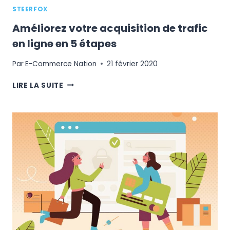
STEERFOX
Améliorez votre acquisition de trafic
en ligne en 5 étapes
Par
E-Commerce Nation
21 février 2020
AMÉLIOREZ
LIRE LA SUITE
VOTRE
ACQUISITION
DE
TRAFIC
EN
LIGNE
EN
5
ÉTAPES