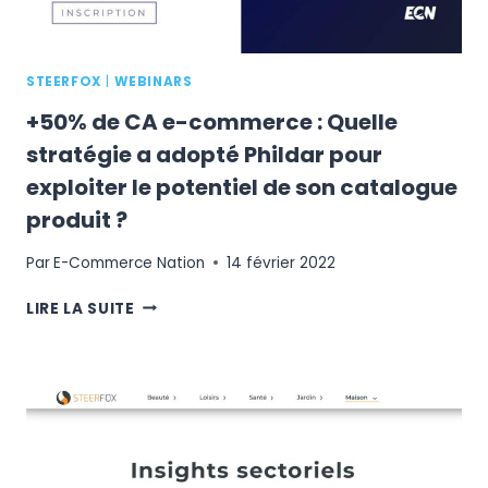
STEERFOX
|
WEBINARS
+50% de CA e-commerce : Quelle
stratégie a adopté Phildar pour
exploiter le potentiel de son catalogue
produit ?
Par
E-Commerce Nation
14 février 2022
+50%
LIRE LA SUITE
DE
CA
E-
COMMERCE
:
QUELLE
STRATÉGIE
A