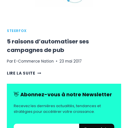
STEERFOX
5 raisons d’automatiser ses
campagnes de pub
Par
E-Commerce Nation
23 mai 2017
5
LIRE LA SUITE
RAISONS
D’AUTOMATISER
SES
👋
Abonnez-vous à notre Newsletter
CAMPAGNES
DE
Recevez les dernières actualités, tendances et
PUB
stratégies pour accélérer votre croissance.