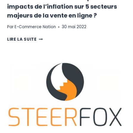
2022
impacts de l’inflation sur 5 secteurs
?
majeurs de la vente en ligne ?
Par
E-Commerce Nation
30 mai 2022
INFLATION
LIRE LA SUITE
&
E-
COMMERCE
:
QUELS
SONT
LES
IMPACTS
DE
L’INFLATION
SUR
5
SECTEURS
MAJEURS
DE