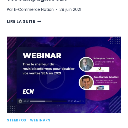
Par
E-Commerce Nation
29 juin 2021
COMPRENDRE
LIRE LA SUITE
LES
BIAIS
COGNITIFS
POUR
DÉCLENCHER
L’ACHAT
ET
FAIRE
DÉCOLLER
VOS
CAMPAGNES
SEA
STEERFOX
|
WEBINARS