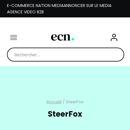
Aller
E-COMMERCE NATION MEDIA
ANNONCER SUR LE MEDIA
au
AGENCE VIDEO B2B
contenu
Accueil
/
SteerFox
SteerFox