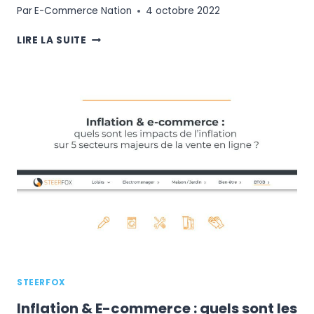
Par
E-Commerce Nation
4 octobre 2022
LES
LIRE LA SUITE
COULISSES
DE
L’ACQUISITION
CLIENTS
EN
E-
COMMERCE
:
QUELS
SONT
LES
FACTEURS
D’INFLUENCE
QUI
FONT
LA
STEERFOX
DIFFÉRENCE
EN
Inflation & E-commerce : quels sont les