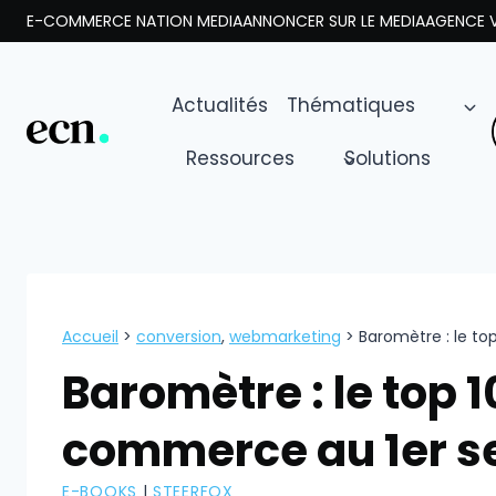
Aller
E-COMMERCE NATION MEDIA
ANNONCER SUR LE MEDIA
AGENCE V
au
contenu
Actualités
Thématiques
Ressources
Solutions
Accueil
>
conversion
,
webmarketing
>
Baromètre : le t
Baromètre : le top 
commerce au 1er s
E-BOOKS
|
STEERFOX