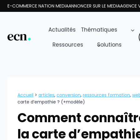
Aller
E-COMMERCE NATION MEDIA
ANNONCER SUR LE MEDIA
AGENCE V
au
contenu
Actualités
Thématiques
Ressources
Solutions
Accueil
>
articles
,
conversion
,
ressources formation
,
we
carte d’empathie ? (+modèle)
Comment connaître 
la carte d’empathi