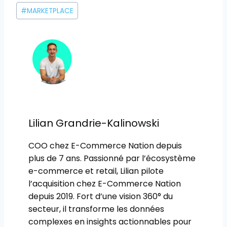
Étiquettes
#
MARKETPLACE
de
la
publication :
Lilian Grandrie-Kalinowski
COO chez E-Commerce Nation depuis
plus de 7 ans. Passionné par l’écosystème
e-commerce et retail, Lilian pilote
l’acquisition chez E-Commerce Nation
depuis 2019. Fort d’une vision 360° du
secteur, il transforme les données
complexes en insights actionnables pour