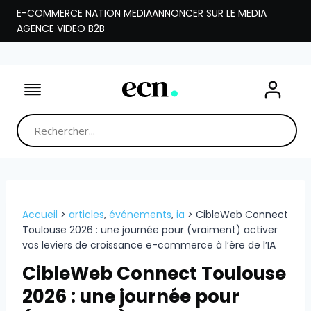
Aller
E-COMMERCE NATION MEDIA
ANNONCER SUR LE MEDIA
au
AGENCE VIDEO B2B
contenu
Accueil
>
articles
,
événements
,
ia
>
CibleWeb Connect
Toulouse 2026 : une journée pour (vraiment) activer
vos leviers de croissance e-commerce à l’ère de l’IA
CibleWeb Connect Toulouse
2026 : une journée pour