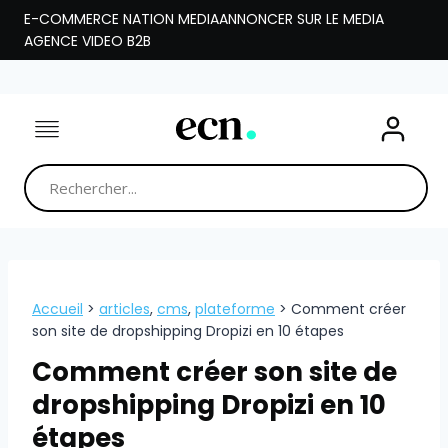
Aller
E-COMMERCE NATION MEDIA
ANNONCER SUR LE MEDIA
au
AGENCE VIDEO B2B
contenu
Accueil
>
articles
,
cms
,
plateforme
>
Comment créer
son site de dropshipping Dropizi en 10 étapes
Comment créer son site de
dropshipping Dropizi en 10
étapes