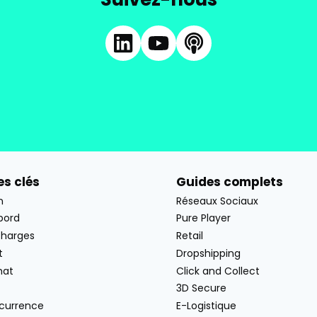
s clés
Guides complets
n
Réseaux Sociaux
bord
Pure Player
charges
Retail
t
Dropshipping
hat
Click and Collect
3D Secure
currence
E-Logistique