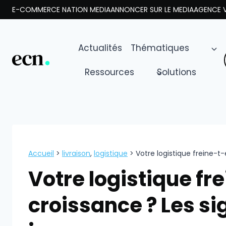
Aller
E-COMMERCE NATION MEDIA
ANNONCER SUR LE MEDIA
AGENCE V
au
contenu
Actualités
Thématiques
Ressources
Solutions
Accueil
>
livraison
,
logistique
>
Votre logistique freine-t-
Votre logistique fre
croissance ? Les s