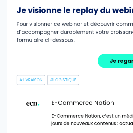
Je visionne le replay du web
Pour visionner ce webinar
et découvrir comme
d’accompagner durablement votre croissan
formulaire ci-dessous.
Je regar
Étiquettes
#
LIVRAISON
#
LOGISTIQUE
de
la
publication :
E-Commerce Nation
E-Commerce Nation, c’est un méd
jours de nouveaux contenus : actual