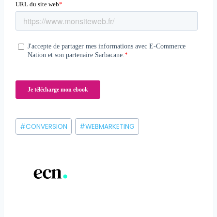
Étiquettes
#
CONVERSION
#
WEBMARKETING
de
la
publication :