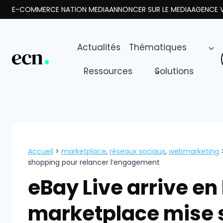
Aller
E-COMMERCE NATION MEDIA
ANNONCER SUR LE MEDIA
AGENCE V
au
contenu
Actualités
Thématiques
Ressources
Solutions
Accueil
>
marketplace
,
réseaux sociaux
,
webmarketing
shopping pour relancer l’engagement
eBay Live arrive en 
marketplace mise s