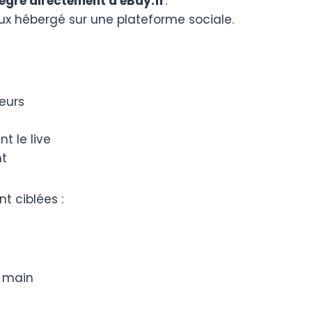
tégré directement à eBay.fr
.
flux hébergé sur une plateforme sociale.
eurs
t le live
nt
t ciblées :
e main