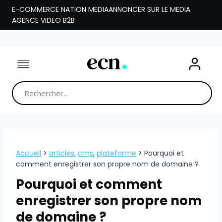
Aller
E-COMMERCE NATION MEDIA
ANNONCER SUR LE MEDIA
au
AGENCE VIDEO B2B
contenu
Accueil
>
articles
,
cms
,
plateforme
>
Pourquoi et
comment enregistrer son propre nom de domaine ?
Pourquoi et comment
enregistrer son propre nom
de domaine ?