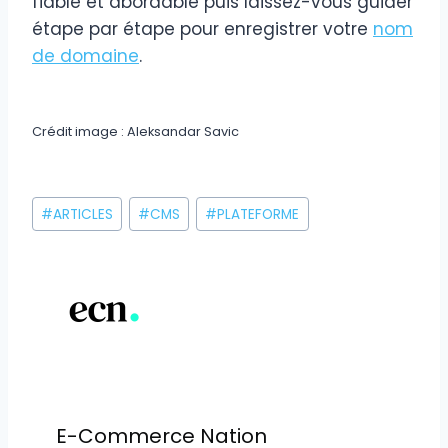
fiable et abordable puis laissez-vous guider
étape par étape pour enregistrer votre
nom
de domaine
.
Crédit image : Aleksandar Savic
Étiquettes
#
ARTICLES
#
CMS
#
PLATEFORME
de
la
publication :
E-Commerce Nation