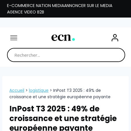
Aller
E-COMMERCE NATION MEDIA
ANNONCER SUR LE MEDIA
au
AGENCE VIDEO B2B
contenu
Accueil
>
logistique
>
InPost T3 2025 : 49% de
croissance et une stratégie européenne payante
InPost T3 2025 : 49% de
croissance et une stratégie
européenne payante