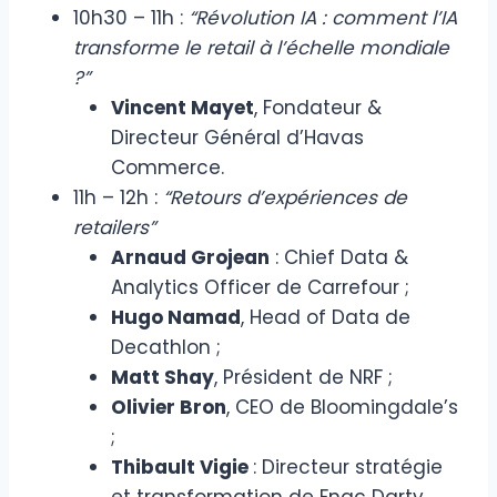
10h30 – 11h :
“Révolution IA : comment l’IA
transforme le retail à l’échelle mondiale
?”
Vincent Mayet
, Fondateur &
Directeur Général d’Havas
Commerce.
11h – 12h :
“Retours d’expériences de
retailers”
Arnaud Grojean
: Chief Data &
Analytics Officer de Carrefour ;
Hugo Namad
, Head of Data de
Decathlon ;
Matt Shay
, Président de NRF ;
Olivier Bron
, CEO de Bloomingdale’s
;
Thibault Vigie
: Directeur stratégie
et transformation de Fnac Darty.