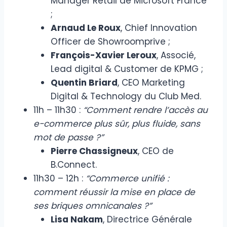
Manager Retail de Microsoft France
;
Arnaud Le Roux
, Chief Innovation
Officer de Showroomprive ;
François-Xavier Leroux
, Associé,
Lead digital & Customer de KPMG ;
Quentin Briard
, CEO Marketing
Digital & Technology du Club Med.
11h – 11h30 :
“Comment rendre l’accès au
e-commerce plus sûr, plus fluide, sans
mot de passe ?”
Pierre Chassigneux
, CEO de
B.Connect.
11h30 – 12h :
“Commerce unifié :
comment réussir la mise en place de
ses briques omnicanales ?”
Lisa Nakam
, Directrice Générale