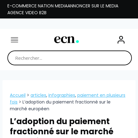
Aller
E-COMMERCE NATION MEDIA
ANNONCER SUR LE MEDIA
au
AGENCE VIDEO B2B
contenu
Accueil
>
articles
,
infographies
,
paiement en plusieurs
fois
>
L’adoption du paiement fractionné sur le
marché européen
L’adoption du paiement
fractionné sur le marché