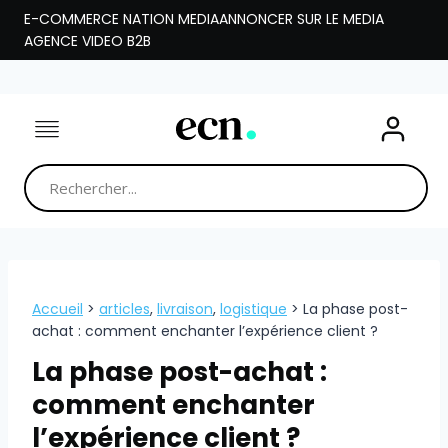
Aller
E-COMMERCE NATION MEDIA
ANNONCER SUR LE MEDIA
au
AGENCE VIDEO B2B
contenu
Accueil
>
articles
,
livraison
,
logistique
>
La phase post-
achat : comment enchanter l’expérience client ?
La phase post-achat :
comment enchanter
l’expérience client ?