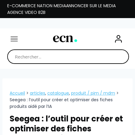
Aller
E-COMMERCE NATION MEDIA
ANNONCER SUR LE MEDIA
au
AGENCE VIDEO B2B
contenu
Accueil
>
articles
,
catalogue
,
produit / pim / mdm
>
Seegea : l’outil pour créer et optimiser des fiches
produits aidé par l’IA
Seegea : l’outil pour créer et
optimiser des fiches