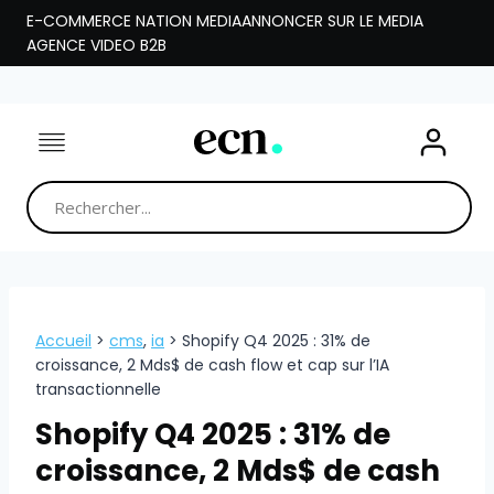
Aller
E-COMMERCE NATION MEDIA
ANNONCER SUR LE MEDIA
au
AGENCE VIDEO B2B
contenu
Accueil
>
cms
,
ia
>
Shopify Q4 2025 : 31% de
croissance, 2 Mds$ de cash flow et cap sur l’IA
transactionnelle
Shopify Q4 2025 : 31% de
croissance, 2 Mds$ de cash