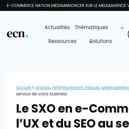
Aller
E-COMMERCE NATION MEDIA
ANNONCER SUR LE MEDIA
AGENCE V
au
contenu
Actualités
Thématiques
Ressources
Solutions
Accueil
>
articles
,
référencement naturel
,
webmarketin
service de votre business
Le SXO en e-Commer
l’UX et du SEO au s