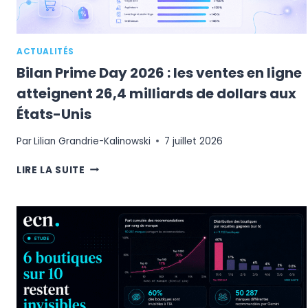
DANS
L’IA
ACTUALITÉS
Bilan Prime Day 2026 : les ventes en ligne
atteignent 26,4 milliards de dollars aux
États-Unis
Par
Lilian Grandrie-Kalinowski
7 juillet 2026
BILAN
LIRE LA SUITE
PRIME
DAY
2026
:
LES
VENTES
EN
LIGNE
ATTEIGNENT