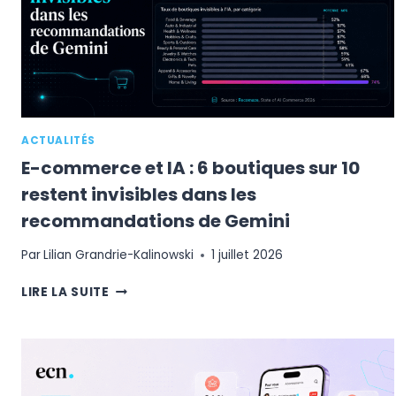
26,4
MILLIARDS
DE
DOLLARS
AUX
ÉTATS-
UNIS
ACTUALITÉS
E-commerce et IA : 6 boutiques sur 10
restent invisibles dans les
recommandations de Gemini
Par
Lilian Grandrie-Kalinowski
1 juillet 2026
E-
LIRE LA SUITE
COMMERCE
ET
IA
:
6