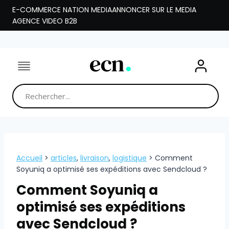
Aller
E-COMMERCE NATION MEDIA
ANNONCER SUR LE MEDIA
au
AGENCE VIDEO B2B
contenu
Accueil
>
articles
,
livraison
,
logistique
>
Comment
Soyuniq a optimisé ses expéditions avec Sendcloud ?
Comment Soyuniq a
optimisé ses expéditions
avec Sendcloud ?