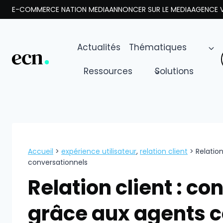
Aller
E-COMMERCE NATION MEDIA
ANNONCER SUR LE MEDIA
AGENCE V
au
contenu
Actualités
Thématiques
Ressources
Solutions
Accueil
>
expérience utilisateur
,
relation client
>
Relation
conversationnels
Relation client : con
grâce aux agents 