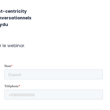
nt-centricity
nversationnels
Dydu
 le webinar.