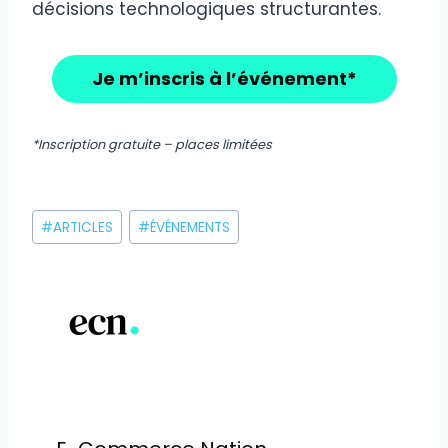
décisions technologiques structurantes.
Je m’inscris à l’événement*
*Inscription gratuite – places limitées
Étiquettes
#
ARTICLES
#
ÉVÉNEMENTS
de
la
publication :