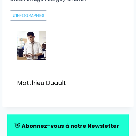
Étiquettes
#
INFOGRAPHIES
de
la
publication :
Matthieu Duault
👋
Abonnez-vous à notre Newsletter