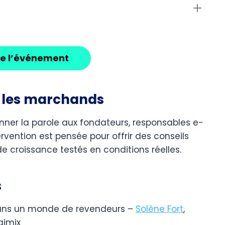
re l’événement
r les marchands
nner la parole aux fondateurs, responsables e-
vention est pensée pour offrir des conseils
 de croissance testés en conditions réelles.
s
ans un monde de revendeurs​ –
Solène Fort
,
gimix