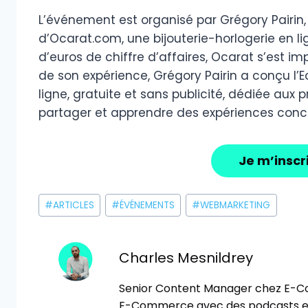
L’événement est organisé par Grégory Pairi
d’Ocarat.com, une bijouterie-horlogerie en li
d’euros de chiffre d’affaires, Ocarat s’est 
de son expérience, Grégory Pairin a conçu
ligne, gratuite et sans publicité, dédiée au
partager et apprendre des expériences concr
Je m’inscr
Étiquettes
#
ARTICLES
#
ÉVÉNEMENTS
#
WEBMARKETING
de
la
publication :
Charles Mesnildrey
Senior Content Manager chez E-Co
E-Commerce avec des podcasts et 