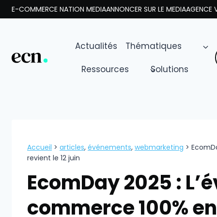
Aller
E-COMMERCE NATION MEDIA
ANNONCER SUR LE MEDIA
AGENCE V
au
contenu
Actualités
Thématiques
Ressources
Solutions
Accueil
>
articles
,
événements
,
webmarketing
>
EcomDa
revient le 12 juin
EcomDay 2025 : L’é
commerce 100% en l