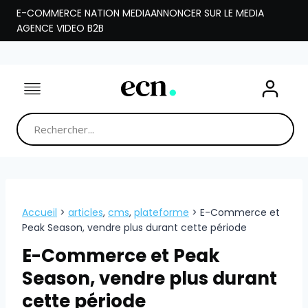
Aller
E-COMMERCE NATION MEDIA
ANNONCER SUR LE MEDIA
au
AGENCE VIDEO B2B
contenu
Accueil
>
articles
,
cms
,
plateforme
>
E-Commerce et
Peak Season, vendre plus durant cette période
E-Commerce et Peak
Season, vendre plus durant
cette période