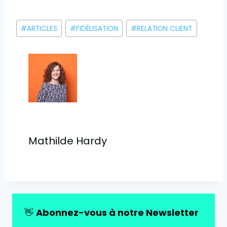
Étiquettes
#
ARTICLES
#
FIDÉLISATION
#
RELATION CLIENT
de
la
publication :
Mathilde Hardy
👋
Abonnez-vous à notre Newsletter