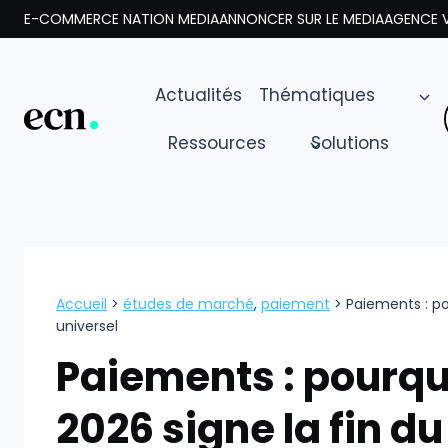
Aller
E-COMMERCE NATION MEDIA
ANNONCER SUR LE MEDIA
AGENCE V
au
contenu
Actualités
Thématiques
Ressources
Solutions
Accueil
>
études de marché
,
paiement
>
Paiements : po
universel
Paiements : pourqu
2026 signe la fin d