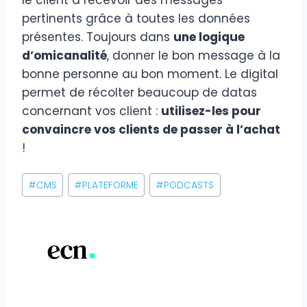
pertinents grâce à toutes les données
présentes. Toujours dans
une logique
d’omicanalité
, donner le bon message à la
bonne personne au bon moment. Le digital
permet de récolter beaucoup de datas
concernant vos client :
utilisez-les pour
convaincre vos clients de passer à l’achat
!
Étiquettes
#
CMS
#
PLATEFORME
#
PODCASTS
de
la
publication :