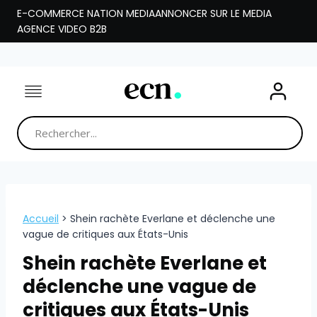
Aller
E-COMMERCE NATION MEDIA
ANNONCER SUR LE MEDIA
au
AGENCE VIDEO B2B
contenu
Accueil
>
Shein rachète Everlane et déclenche une
vague de critiques aux États-Unis
Shein rachète Everlane et
déclenche une vague de
critiques aux États-Unis