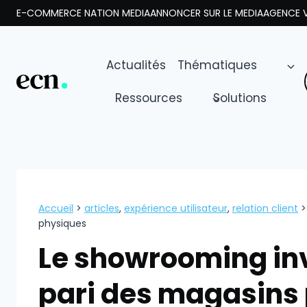
Aller
E-COMMERCE NATION MEDIA
ANNONCER SUR LE MEDIA
AGENCE V
au
contenu
Actualités
Thématiques
Ressources
Solutions
Accueil
>
articles
,
expérience utilisateur
,
relation client
physiques
Le showrooming inv
pari des magasins