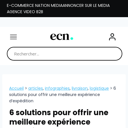
Aller
E-COMMERCE NATION MEDIA
ANNONCER SUR LE MEDIA
au
AGENCE VIDEO B2B
contenu
Accueil
>
articles
,
infographies
,
livraison
,
logistique
>
6
solutions pour offrir une meilleure expérience
d’expédition
6 solutions pour offrir une
meilleure expérience