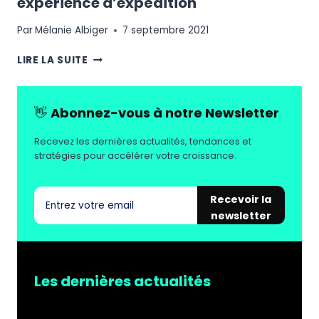
expérience d’expédition
Par
Mélanie Albiger
7 septembre 2021
6
LIRE LA SUITE
SOLUTIONS
POUR
OFFRIR
👋
Abonnez-vous à notre Newsletter
UNE
MEILLEURE
Recevez les dernières actualités, tendances et
EXPÉRIENCE
stratégies pour accélérer votre croissance.
D’EXPÉDITION
Recevoir la
newsletter
Les dernières actualités