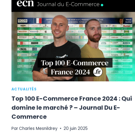
FRIDAY
2025
–
LE
JOURNAL
DU
E-
COMMERCE
ACTUALITÉS
Top 100 E-Commerce France 2024 : Qui
domine le marché ? – Journal Du E-
Commerce
Par
Charles Mesnildrey
20 juin 2025