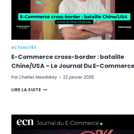
ACTUALITÉS
E-Commerce cross-border : bataille
Chine/USA – Le Journal Du E-Commerc
Par
Charles Mesnildrey
22 janvier 2026
E-
LIRE LA SUITE
COMMERCE
CROSS-
BORDER
:
BATAILLE
CHINE/USA
–