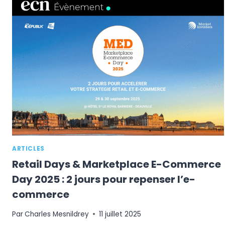
PROTOCOL
–
LE
JOURNAL
DU
E-
COMMERCE
ARTICLES
Retail Days & Marketplace E-Commerce
Day 2025 : 2 jours pour repenser l’e-
commerce
Par
Charles Mesnildrey
11 juillet 2025