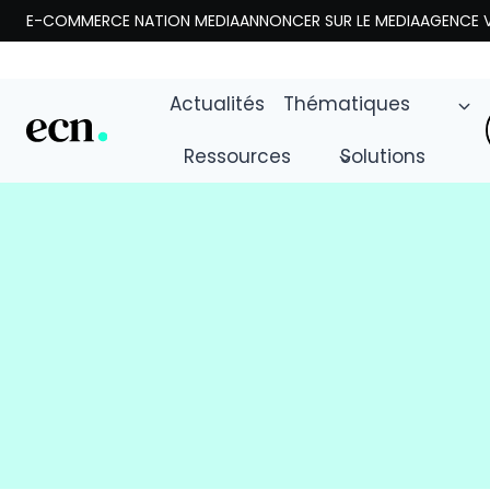
Aller
E-COMMERCE NATION MEDIA
ANNONCER SUR LE MEDIA
AGENCE V
au
contenu
Actualités
Thématiques
Ressources
Solutions