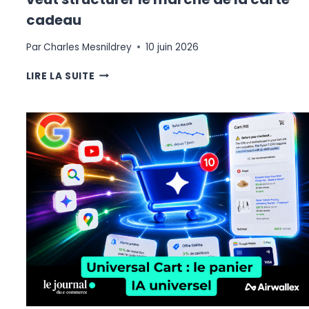
cadeau
Par
Charles Mesnildrey
10 juin 2026
BUYBOX
LIRE LA SUITE
OBTIENT
L’AGRÉMENT
DE
L’ACPR
ET
VEUT
STRUCTURER
LE
MARCHÉ
DE
LA
CARTE
CADEAU