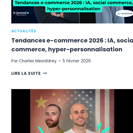
?
ACTUALITÉS
Tendances e-commerce 2026 : IA, socia
commerce, hyper-personnalisation
Par
Charles Mesnildrey
5 février 2026
TENDANCES
LIRE LA SUITE
E-
COMMERCE
2026
:
IA,
SOCIAL
COMMERCE,
HYPER-
PERSONNALISATION