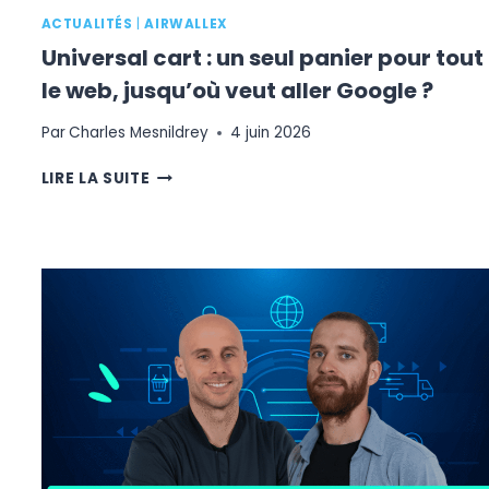
ACTUALITÉS
|
AIRWALLEX
Universal cart : un seul panier pour tout
le web, jusqu’où veut aller Google ?
Par
Charles Mesnildrey
4 juin 2026
UNIVERSAL
LIRE LA SUITE
CART
:
UN
SEUL
PANIER
POUR
TOUT
LE
WEB,
JUSQU’OÙ
VEUT
ALLER
GOOGLE