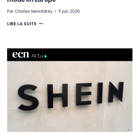
Par
Charles Mesnildrey
11 juin 2026
LE
LIRE LA SUITE
PLAN
DE
ZALANDO
POUR
DOMINER
LA
MODE
EN
EUROPE