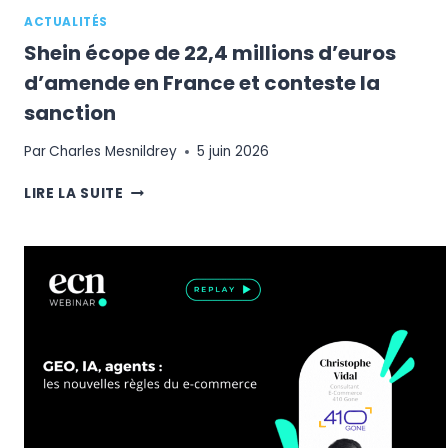
ACTUALITÉS
Shein écope de 22,4 millions d’euros
d’amende en France et conteste la
sanction
Par
Charles Mesnildrey
5 juin 2026
SHEIN
LIRE LA SUITE
ÉCOPE
DE
22,4
MILLIONS
D’EUROS
D’AMENDE
EN
FRANCE
ET
CONTESTE
LA
SANCTION