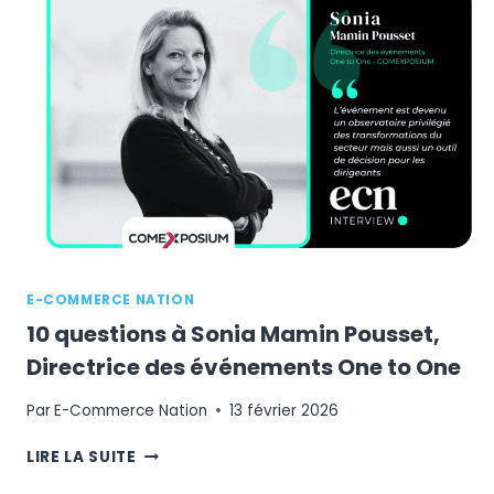
ACCOMPAGNEMENT
STRATÉGIQUE
PERMET
DE
SÉCURISER
ET
VALORISER
LES
USAGES
EN
ENTREPRISE
?
E-COMMERCE NATION
10 questions à Sonia Mamin Pousset,
Directrice des événements One to One
Par
E-Commerce Nation
13 février 2026
10
LIRE LA SUITE
QUESTIONS