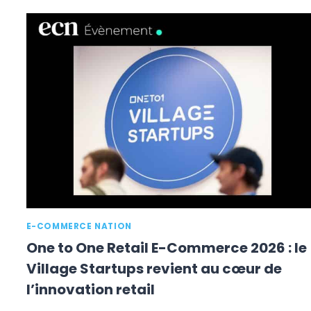
ONE
RETAIL
E-
COMMERCE
2026
:
15
ANS
DE
MUTATIONS
DÉCRYPTÉS
À
MONACO
E-COMMERCE NATION
One to One Retail E-Commerce 2026 : le
Village Startups revient au cœur de
l’innovation retail