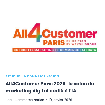
À
SONIA
MAMIN
POUSSET,
DIRECTRICE
DES
ÉVÉNEMENTS
ONE
TO
ONE
ARTICLES
|
E-COMMERCE NATION
All4Customer Paris 2026 : le salon du
marketing digital dédié à l’IA
Par
E-Commerce Nation
19 janvier 2026