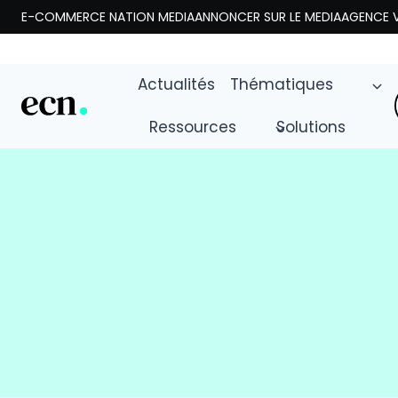
Aller
E-COMMERCE NATION MEDIA
ANNONCER SUR LE MEDIA
AGENCE V
au
contenu
Actualités
Thématiques
Ressources
Solutions