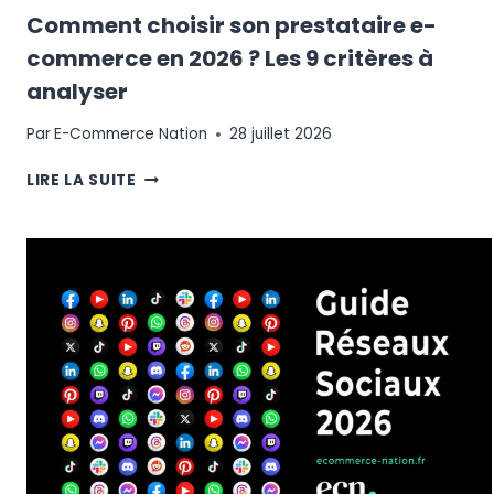
Comment choisir son prestataire e-
commerce en 2026 ? Les 9 critères à
analyser
Par
E-Commerce Nation
28 juillet 2026
COMMENT
LIRE LA SUITE
CHOISIR
SON
PRESTATAIRE
E-
COMMERCE
EN
2026
?
LES
9
CRITÈRES
À
ANALYSER