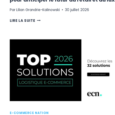
Par
Lilian Grandrie-Kalinowski
30 juillet 2026
NRF
LIRE LA SUITE
2026
À
PARIS
:
LE
RENDEZ-
VOUS
CLÉ
POUR
ANTICIPER
LE
FUTUR
DU
RETAIL
ET
DU
LUXE
E-COMMERCE NATION