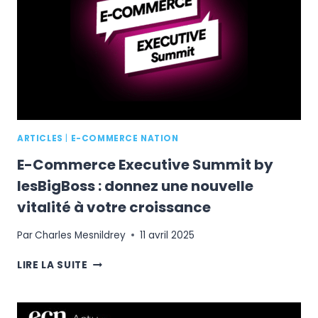
L’ADN
D’ENTREPRISE
À
LA
STRATÉGIE
MARKETING
ARTICLES
|
E-COMMERCE NATION
E-Commerce Executive Summit by
lesBigBoss : donnez une nouvelle
vitalité à votre croissance
Par
Charles Mesnildrey
11 avril 2025
E-
LIRE LA SUITE
COMMERCE
EXECUTIVE
SUMMIT