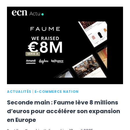
AMAZON
LIVE
EN
FRANCE
:
TOUT
SAVOIR
SUR
CE
NOUVEAU
LEVIER
ACTUALITÉS
|
E-COMMERCE NATION
Seconde main : Faume lève 8 millions
d’euros pour accélérer son expansion
en Europe