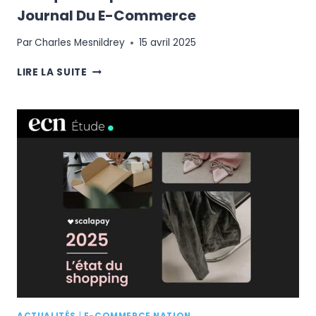
Journal Du E-Commerce
Par
Charles Mesnildrey
15 avril 2025
TOP
LIRE LA SUITE
10
ENSEIGNES
PRÉFÉRÉES
VS
MARQUES
LES
PLUS
VISITÉES
EN
FRANCE
–
JOURNAL
DU
E-
COMMERCE
ACTUALITÉS
|
E-COMMERCE NATION