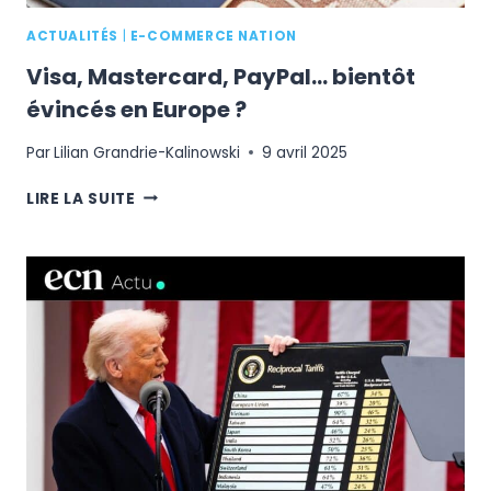
ACTUALITÉS
|
E-COMMERCE NATION
Visa, Mastercard, PayPal… bientôt
évincés en Europe ?
Par
Lilian Grandrie-Kalinowski
9 avril 2025
VISA,
LIRE LA SUITE
MASTERCARD,
PAYPAL…
BIENTÔT
ÉVINCÉS
EN
EUROPE
?