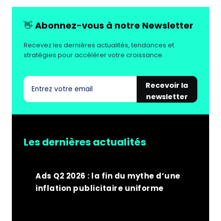
POUR
LE
👋
Abonnez-vous à notre Newsletter
E-
COMMERCE
Recevez les dernières actualités, tendances et
FRANÇAIS
stratégies pour accélérer votre croissance.
ET
EUROPÉEN
?
Recevoir la
newsletter
Les dernières actualités
Ads Q2 2026 : la fin du mythe d’une
inflation publicitaire uniforme