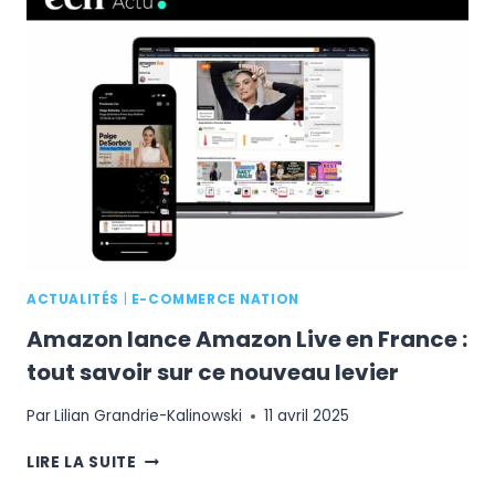
BY
LESBIGBOSS
:
DONNEZ
UNE
NOUVELLE
VITALITÉ
À
VOTRE
CROISSANCE
ACTUALITÉS
|
E-COMMERCE NATION
Amazon lance Amazon Live en France :
tout savoir sur ce nouveau levier
Par
Lilian Grandrie-Kalinowski
11 avril 2025
AMAZON
LIRE LA SUITE
LANCE