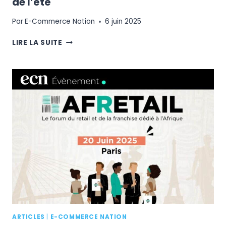
de l’été
Par
E-Commerce Nation
6 juin 2025
ECN
LIRE LA SUITE
TALK
:
L’ÉVÉNEMENT
E-
COMMERCE
DE
L’ÉTÉ
ARTICLES
|
E-COMMERCE NATION