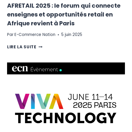
AFRETAIL 2025 : le forum qui connecte
enseignes et opportunités retail en
Afrique revient à Paris
Par
E-Commerce Nation
5 juin 2025
AFRETAIL
LIRE LA SUITE
2025
:
LE
FORUM
QUI
CONNECTE
ENSEIGNES
ET
OPPORTUNITÉS
RETAIL
EN
AFRIQUE
REVIENT