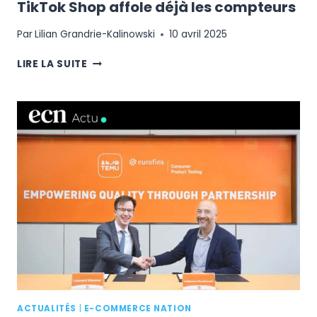
TikTok Shop affole déjà les compteurs
Par
Lilian Grandrie-Kalinowski
10 avril 2025
UNE
LIRE LA SUITE
SEMAINE
APRÈS
SON
LANCEMENT,
TIKTOK
SHOP
AFFOLE
DÉJÀ
LES
COMPTEURS
ACTUALITÉS
|
E-COMMERCE NATION