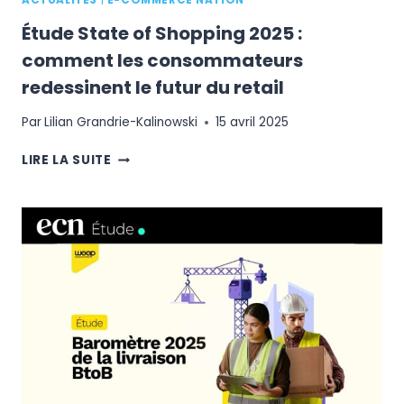
Étude State of Shopping 2025 :
comment les consommateurs
redessinent le futur du retail
Par
Lilian Grandrie-Kalinowski
15 avril 2025
ÉTUDE
LIRE LA SUITE
STATE
OF
SHOPPING
2025
:
COMMENT
LES
CONSOMMATEURS
REDESSINENT
LE
FUTUR
DU
RETAIL