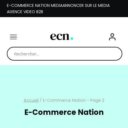
Aller
E-COMMERCE NATION MEDIA
ANNONCER SUR LE MEDIA
au
AGENCE VIDEO B2B
contenu
Accueil
/
E-Commerce Nation
- Page 2
E-Commerce Nation