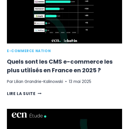
LIGNE
REVIENT
LE
12
JUIN
E-COMMERCE NATION
Quels sont les CMS e-commerce les
plus utilisés en France en 2025 ?
Par
Lilian Grandrie-Kalinowski
13 mai 2025
QUELS
LIRE LA SUITE
SONT
LES
CMS
E-
COMMERCE
LES