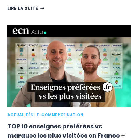
LOI
LIRE LA SUITE
DESCROZAILLE
:
6
FRANÇAIS
SUR
10
CHANGENT
LEURS
HABITUDES
D’ACHAT
EN
HYGIÈNE-
BEAUTÉ
ACTUALITÉS
|
E-COMMERCE NATION
TOP 10 enseignes préférées vs
marques les plus visitées en France –