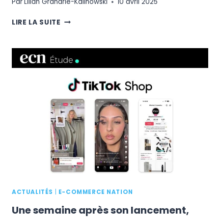
Par
Lilian Grandrie-Kalinowski
10 avril 2025
SECONDE
LIRE LA SUITE
MAIN
:
FAUME
LÈVE
8
MILLIONS
D’EUROS
POUR
ACCÉLÉRER
SON
EXPANSION
EN
EUROPE
ACTUALITÉS
|
E-COMMERCE NATION
Une semaine après son lancement,