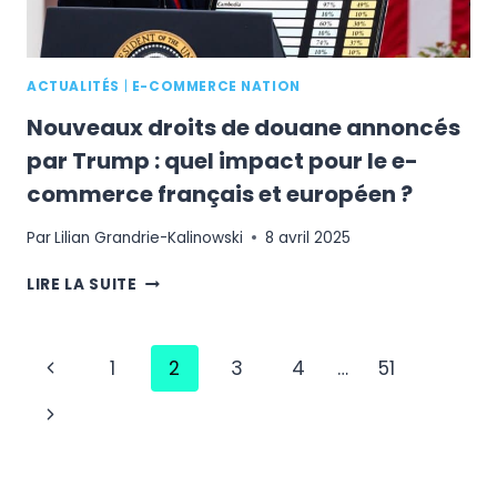
ACTUALITÉS
|
E-COMMERCE NATION
Nouveaux droits de douane annoncés
par Trump : quel impact pour le e-
commerce français et européen ?
Par
Lilian Grandrie-Kalinowski
8 avril 2025
NOUVEAUX
LIRE LA SUITE
DROITS
DE
DOUANE
Navigation
Page
1
2
3
4
…
51
ANNONCÉS
PAR
de
précédente
Page
TRUMP
page
:
suivante
QUEL
IMPACT