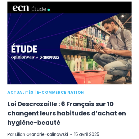
COMMERCE
FRANÇAIS
2025
:
QUELS
SONT
LES
CMS,
RÉGIONS
ET
SECTEURS
QUI
DOMINENT
?
ACTUALITÉS
|
E-COMMERCE NATION
Loi Descrozaille : 6 Français sur 10
changent leurs habitudes d’achat en
hygiène-beauté
Par
Lilian Grandrie-Kalinowski
15 avril 2025