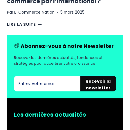
commerce par l’international ?
Par
E-Commerce Nation
5 mars 2025
COMMENT
LIRE LA SUITE
BOOSTER
SA
CROISSANCE
👋
Abonnez-vous à notre Newsletter
E-
COMMERCE
Recevez les dernières actualités, tendances et
PAR
stratégies pour accélérer votre croissance.
L’INTERNATIONAL
?
Recevoir la
newsletter
Les dernières actualités