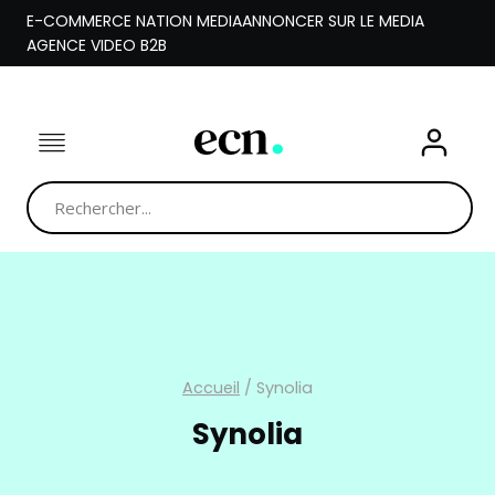
Aller
E-COMMERCE NATION MEDIA
ANNONCER SUR LE MEDIA
au
AGENCE VIDEO B2B
contenu
Accueil
/
Synolia
Synolia