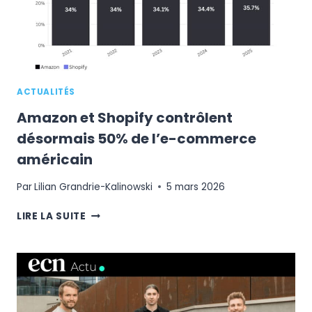
L’HYPER-
CROISSANCE
POUR
LA
FAST
FASHION
ACTUALITÉS
?
Amazon et Shopify contrôlent
désormais 50% de l’e-commerce
américain
Par
Lilian Grandrie-Kalinowski
5 mars 2026
AMAZON
LIRE LA SUITE
ET
SHOPIFY
CONTRÔLENT
DÉSORMAIS
50%
DE