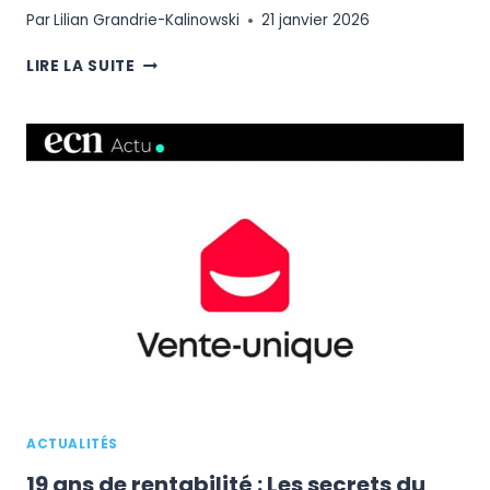
Par
Lilian Grandrie-Kalinowski
21 janvier 2026
AMAZON
LIRE LA SUITE
NOW
:
LA
LIVRAISON
EN
30
MINUTES
DÉBARQUE
À
LONDRES,
AVEC
L’EUROPE
EN
LIGNE
DE
MIRE
ACTUALITÉS
19 ans de rentabilité : Les secrets du