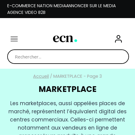
Aller
E-COMMERCE NATION MEDIA
ANNONCER SUR LE MEDIA
au
AGENCE VIDEO B2B
contenu
Accueil
/
MARKETPLACE
- Page 3
MARKETPLACE
Les marketplaces, aussi appelées places de
marché, représentent l’équivalent digital des
centres commerciaux. Celles-ci permettent
notamment aux vendeurs en ligne de