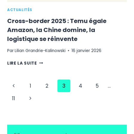
ACTUALITÉS
Cross-border 2025 : Temu égale
Amazon, la Chine domine, la
logistique se réinvente
Par
Lilian Grandrie-Kalinowski
16 janvier 2026
CROSS-
LIRE LA SUITE
BORDER
2025
:
Navigation
Page
1
2
3
4
5
…
TEMU
ÉGALE
de
précédente
Page
11
AMAZON,
page
LA
suivante
CHINE
DOMINE,
LA
LOGISTIQUE