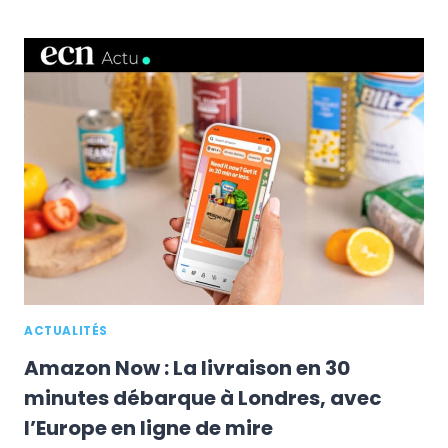
DÉFIE
AMAZON
EN
EUROPE
:
60
ENTREPÔTS
ET
LIVRAISON
J+1
AVEC
JOYEXPRESS
ACTUALITÉS
Amazon Now : La livraison en 30
minutes débarque à Londres, avec
l’Europe en ligne de mire