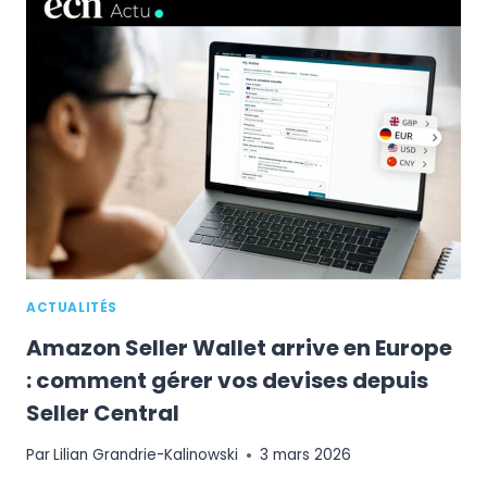
MILLIARDS
D’EUROS
DE
VENTES
ET
S’ÉTEND
DANS
12
PAYS
EUROPÉENS
ACTUALITÉS
Amazon Seller Wallet arrive en Europe
: comment gérer vos devises depuis
Seller Central
Par
Lilian Grandrie-Kalinowski
3 mars 2026