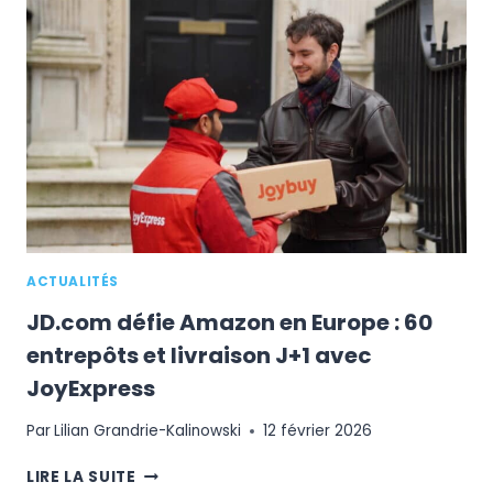
MDS$
DE
PUB
ET
UN
CAPEX
RECORD
POUR
L’IA
ACTUALITÉS
JD.com défie Amazon en Europe : 60
entrepôts et livraison J+1 avec
JoyExpress
Par
Lilian Grandrie-Kalinowski
12 février 2026
JD.COM
LIRE LA SUITE