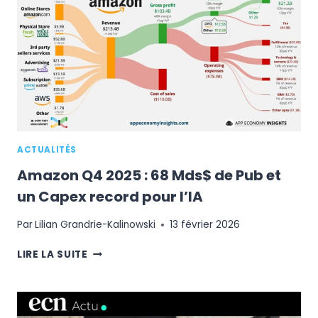
CONFORMITÉ
ET
LA
SÉCURITÉ
DES
PRODUITS
SUR
SA
PLATEFORME
ACTUALITÉS
Amazon Q4 2025 : 68 Mds$ de Pub et
un Capex record pour l’IA
Par
Lilian Grandrie-Kalinowski
13 février 2026
AMAZON
LIRE LA SUITE
Q4
2025
:
68