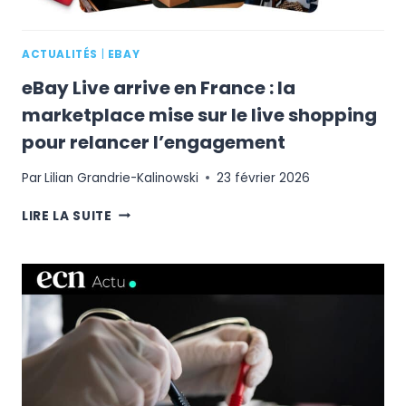
« COMMERCE
AGENTIQUE »
ACTUALITÉS
|
EBAY
eBay Live arrive en France : la
marketplace mise sur le live shopping
pour relancer l’engagement
Par
Lilian Grandrie-Kalinowski
23 février 2026
EBAY
LIRE LA SUITE
LIVE
ARRIVE
EN
FRANCE
:
LA
MARKETPLACE
MISE
SUR
LE