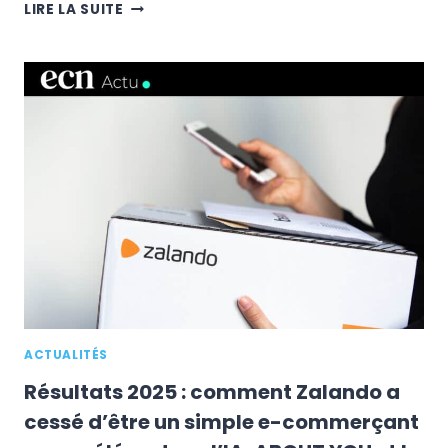
JOYBUY
LIRE LA SUITE
ARRIVE
EN
FRANCE
:
COMMENT
L’AMAZON
CHINOIS
VEUT
IMPOSER
LA
LIVRAISON
LE
JOUR
MÊME
(ET
BOUSCULER
ACTUALITÉS
FNAC
DARTY)
Résultats 2025 : comment Zalando a
cessé d’être un simple e-commerçant