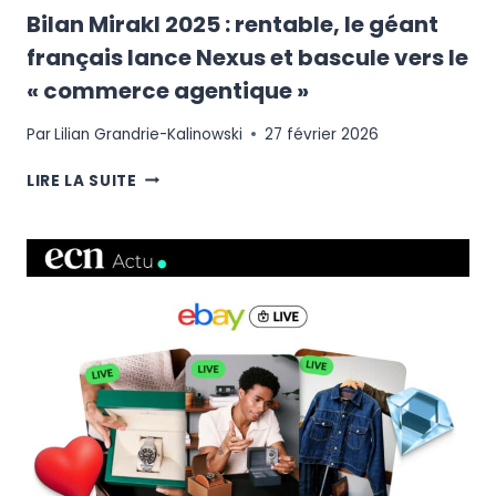
Bilan Mirakl 2025 : rentable, le géant
français lance Nexus et bascule vers le
« commerce agentique »
Par
Lilian Grandrie-Kalinowski
27 février 2026
BILAN
LIRE LA SUITE
MIRAKL
2025
:
RENTABLE,
LE
GÉANT
FRANÇAIS
LANCE
NEXUS
ET
BASCULE
VERS
LE