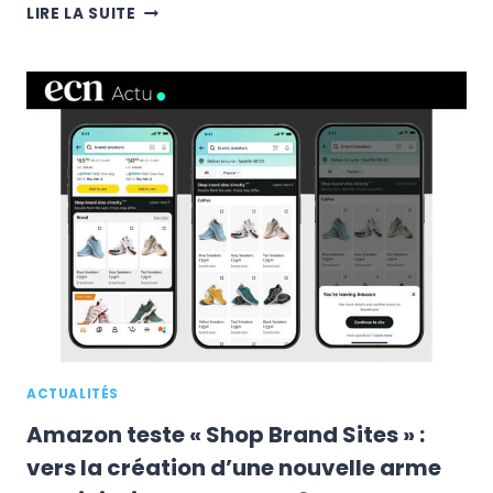
AMAZON
LIRE LA SUITE
SELLER
WALLET
ARRIVE
EN
EUROPE
:
COMMENT
GÉRER
VOS
DEVISES
DEPUIS
SELLER
CENTRAL
ACTUALITÉS
Amazon teste « Shop Brand Sites » :
vers la création d’une nouvelle arme