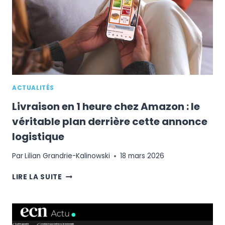
REDÉFINIT
LA
RESPONSABILITÉ
DES
MARKETPLACES
ACTUALITÉS
Livraison en 1 heure chez Amazon : le
véritable plan derrière cette annonce
logistique
Par
Lilian Grandrie-Kalinowski
18 mars 2026
LIVRAISON
LIRE LA SUITE
EN
1
HEURE
CHEZ