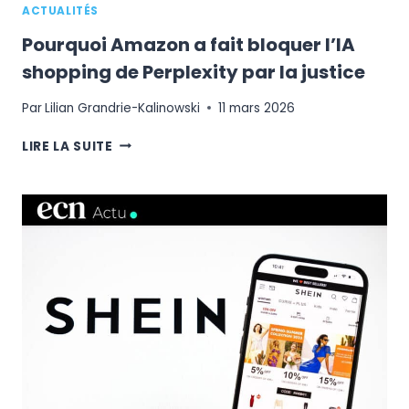
ACTUALITÉS
YOU
ET
Pourquoi Amazon a fait bloquer l’IA
LE
shopping de Perplexity par la justice
B2B
Par
Lilian Grandrie-Kalinowski
11 mars 2026
POURQUOI
LIRE LA SUITE
AMAZON
A
FAIT
BLOQUER
L’IA
SHOPPING
DE
PERPLEXITY
PAR
LA
JUSTICE