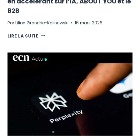
en accélérant sur l’IA, ABOUT YOU et le
B2B
Par
Lilian Grandrie-Kalinowski
16 mars 2026
RÉSULTATS
LIRE LA SUITE
2025
:
COMMENT
ZALANDO
A
CESSÉ
D’ÊTRE
UN
SIMPLE
E-
COMMERÇANT
EN
ACCÉLÉRANT
SUR
L’IA,
ABOUT