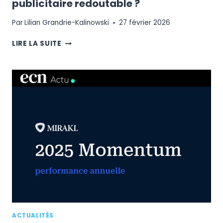
publicitaire redoutable ?
Par
Lilian Grandrie-Kalinowski
27 février 2026
AMAZON
LIRE LA SUITE
TESTE
« SHOP
BRAND
SITES »
:
VERS
LA
CRÉATION
D’UNE
NOUVELLE
ARME
PUBLICITAIRE
REDOUTABLE
?
ACTUALITÉS