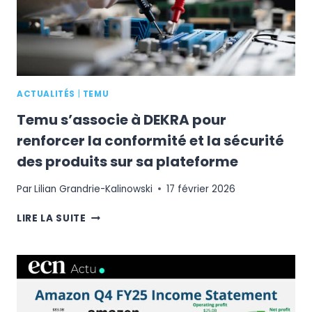
LIVE
SHOPPING
POUR
RELANCER
L’ENGAGEMENT
ACTUALITÉS
|
TEMU
Temu s’associe à DEKRA pour
renforcer la conformité et la sécurité
des produits sur sa plateforme
Par
Lilian Grandrie-Kalinowski
17 février 2026
TEMU
LIRE LA SUITE
S’ASSOCIE
À
DEKRA
POUR
RENFORCER
LA