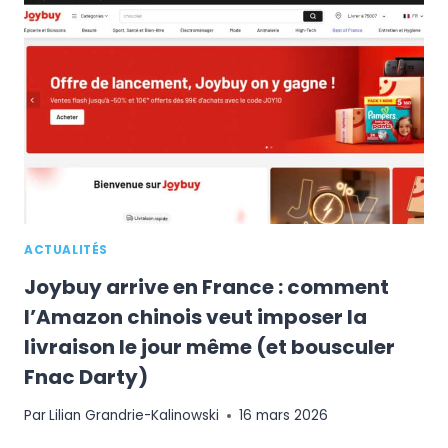
AMAZON
:
LE
VÉRITABLE
PLAN
DERRIÈRE
CETTE
ANNONCE
LOGISTIQUE
ACTUALITÉS
Joybuy arrive en France : comment
l’Amazon chinois veut imposer la
livraison le jour même (et bousculer
Fnac Darty)
Par
Lilian Grandrie-Kalinowski
16 mars 2026