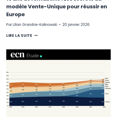
modèle Vente-Unique pour réussir en
Europe
Par
Lilian Grandrie-Kalinowski
20 janvier 2026
19
LIRE LA SUITE
ANS
DE
RENTABILITÉ
:
LES
SECRETS
DU
MODÈLE
VENTE-
UNIQUE
POUR
RÉUSSIR
EN
EUROPE