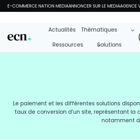
Aller
E-COMMERCE NATION MEDIA
ANNONCER SUR LE MEDIA
AGENCE V
au
contenu
Actualités
Thématiques
Ressources
Solutions
Le paiement et les différentes solutions dispon
taux de conversion d’un site, représentant la d
notamment d’é