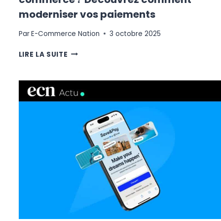
moderniser vos paiements
Par
E-Commerce Nation
3 octobre 2025
ETES-
LIRE LA SUITE
VOUS
PRÊT
POUR
LE
FUTUR
DU
COMMERCE
?
DÉCOUVREZ
COMMENT
MODERNISER
VOS
PAIEMENTS