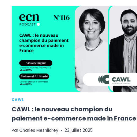
À
VISA
POUR
LANCER
UNE
OFFRE
D’ÉMISSION
DE
CARTES
EN
EUROPE
CAWL
CAWL : le nouveau champion du
paiement e-commerce made in France
Par
Charles Mesnildrey
23 juillet 2025