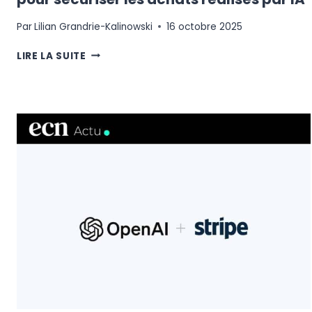
Par
Lilian Grandrie-Kalinowski
16 octobre 2025
VISA
LIRE LA SUITE
LANCE
LE
TRUSTED
AGENT
PROTOCOL
POUR
SÉCURISER
LES
ACHATS
RÉALISÉS
PAR
IA