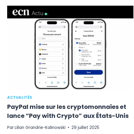
:
OÙ
EN
EST-
ON
RÉELLEMENT
EN
2025
?
ACTUALITÉS
PayPal mise sur les cryptomonnaies et
lance “Pay with Crypto” aux États-Unis
Par
Lilian Grandrie-Kalinowski
29 juillet 2025