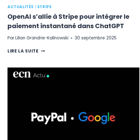
ACTUALITÉS
|
STRIPE
OpenAI s’allie à Stripe pour intégrer le
paiement instantané dans ChatGPT
Par
Lilian Grandrie-Kalinowski
30 septembre 2025
OPENAI
LIRE LA SUITE
S’ALLIE
À
STRIPE
POUR
INTÉGRER
LE
PAIEMENT
INSTANTANÉ
DANS
CHATGPT