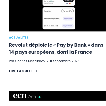
LA
RELATION
CLIENT
ET
L’E-
COMMERCE
ACTUALITÉS
Revolut déploie le « Pay by Bank » dans
14 pays européens, dont la France
Par
Charles Mesnildrey
11 septembre 2025
REVOLUT
LIRE LA SUITE
DÉPLOIE
LE
«
PAY
BY
BANK
»