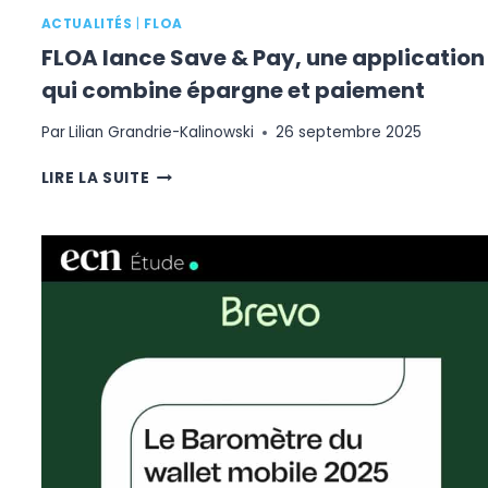
ACTUALITÉS
|
FLOA
FLOA lance Save & Pay, une application
qui combine épargne et paiement
Par
Lilian Grandrie-Kalinowski
26 septembre 2025
FLOA
LIRE LA SUITE
LANCE
SAVE
&
PAY,
UNE
APPLICATION
QUI
COMBINE
ÉPARGNE
ET
PAIEMENT