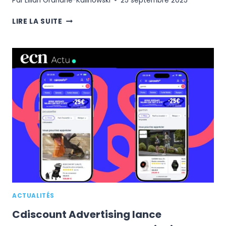
Par
Lilian Grandrie-Kalinowski
25 septembre 2025
DRIVE-
LIRE LA SUITE
TO-
STORE
:
UN
MARCHÉ
DE
1,56
MILLIARD
D’EUROS
AU
CŒUR
DES
STRATÉGIES
OMNICANALES
ACTUALITÉS
Cdiscount Advertising lance