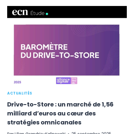
LA
FRANCE
POUR
SA
PREMIÈRE
IMPLANTATION
PHYSIQUE,
LES
GALERIES
LAFAYETTE
EXPRIMENT
LEUR
DÉSACCORD
ACTUALITÉS
Drive-to-Store : un marché de 1,56
milliard d’euros au cœur des
stratégies omnicanales