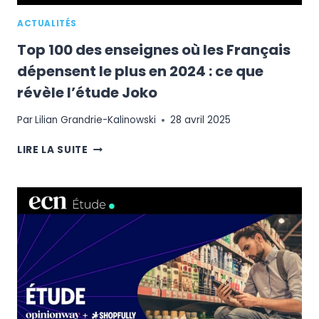
ESSOR
ACTUALITÉS
Top 100 des enseignes où les Français
dépensent le plus en 2024 : ce que
révèle l’étude Joko
Par
Lilian Grandrie-Kalinowski
28 avril 2025
TOP
LIRE LA SUITE
100
DES
ENSEIGNES
OÙ
LES
FRANÇAIS
DÉPENSENT
LE
PLUS
EN
2024