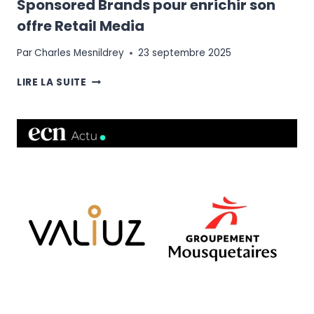
Sponsored Brands pour enrichir son
offre Retail Media
Par
Charles Mesnildrey
23 septembre 2025
CDISCOUNT
LIRE LA SUITE
ADVERTISING
LANCE
SPONSORED
BRANDS
POUR
ENRICHIR
SON
OFFRE
RETAIL
MEDIA