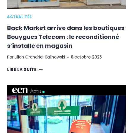
ACTUALITÉS
Back Market arrive dans les boutiques
Bouygues Telecom : le reconditionné
s’installe en magasin
Par
Lilian Grandrie-Kalinowski
8 octobre 2025
BACK
LIRE LA SUITE
MARKET
ARRIVE
DANS
LES
BOUTIQUES
BOUYGUES
TELECOM
:
LE
RECONDITIONNÉ