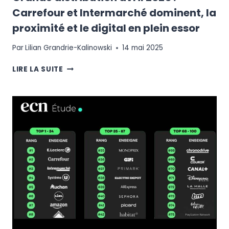
Carrefour et Intermarché dominent, la
proximité et le digital en plein essor
Par
Lilian Grandrie-Kalinowski
14 mai 2025
GRANDE
LIRE LA SUITE
DISTRIBUTION
AVRIL
2025
:
CARREFOUR
ET
INTERMARCHÉ
DOMINENT,
LA
PROXIMITÉ
ET
LE
DIGITAL
EN
PLEIN