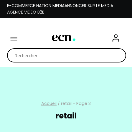
Aller
E-COMMERCE NATION MEDIA
ANNONCER SUR LE MEDIA
au
AGENCE VIDEO B2B
contenu
Accueil
/
retail
- Page 3
retail