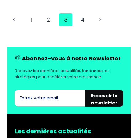
PARTOO
2025
:
Navigation
Page
Page
1
2
3
4
CE
QUE
de
précédente
suivante
LES
page
FRANÇAIS
ATTENDENT
VRAIMENT
👋
Abonnez-vous à notre Newsletter
DE
LEURS
Recevez les dernières actualités, tendances et
COMMERCES
stratégies pour accélérer votre croissance.
DE
PROXIMITÉ
Recevoir la
newsletter
Les dernières actualités