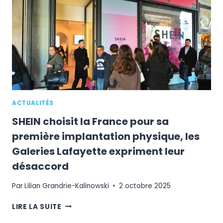
PREMIÈRE
EXPÉRIENCE
D’ACHAT
SANS
CAISSE
EN
FRANCE
ACTUALITÉS
SHEIN choisit la France pour sa
première implantation physique, les
Galeries Lafayette expriment leur
désaccord
Par
Lilian Grandrie-Kalinowski
2 octobre 2025
SHEIN
LIRE LA SUITE
CHOISIT