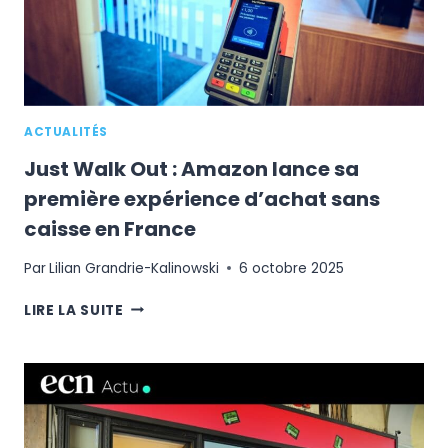
S’INSTALLE
EN
MAGASIN
ACTUALITÉS
Just Walk Out : Amazon lance sa
première expérience d’achat sans
caisse en France
Par
Lilian Grandrie-Kalinowski
6 octobre 2025
JUST
LIRE LA SUITE
WALK
OUT
:
AMAZON
LANCE
SA