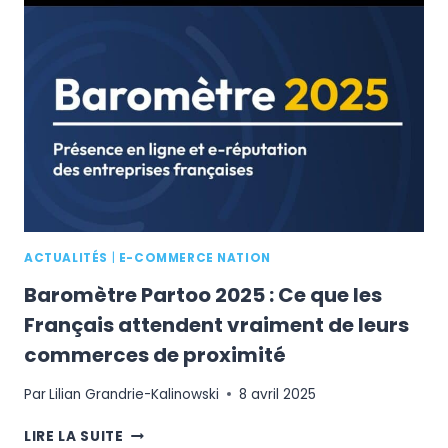
:
COMMENT
LES
CONSOMMATEURS
REDESSINENT
LE
FUTUR
DU
RETAIL
ACTUALITÉS
|
E-COMMERCE NATION
Baromètre Partoo 2025 : Ce que les
Français attendent vraiment de leurs
commerces de proximité
Par
Lilian Grandrie-Kalinowski
8 avril 2025
BAROMÈTRE
LIRE LA SUITE