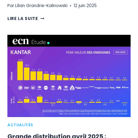
Par
Lilian Grandrie-Kalinowski
12 juin 2025
FNAC
LIRE LA SUITE
DARTY
:
ABONNEMENTS,
LOGISTIQUE,
RETAIL
MEDIA…
LES
AMBITIONS
DU
PLAN
BEYOND
EVERYDAY
ACTUALITÉS
Grande distribution avril 2025 :