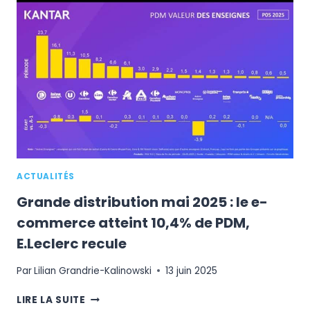
:
CE
QUE
RÉVÈLE
L’ÉTUDE
OPINIONWAY
POUR
BONIAL
ACTUALITÉS
Grande distribution mai 2025 : le e-
commerce atteint 10,4% de PDM,
E.Leclerc recule
Par
Lilian Grandrie-Kalinowski
13 juin 2025
GRANDE
LIRE LA SUITE