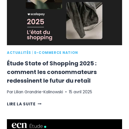
LEURS
HABITUDES
D’ACHAT
EN
HYGIÈNE-
BEAUTÉ
ACTUALITÉS
|
E-COMMERCE NATION
Étude State of Shopping 2025 :
comment les consommateurs
redessinent le futur du retail
Par
Lilian Grandrie-Kalinowski
15 avril 2025
ÉTUDE
LIRE LA SUITE
STATE
OF
SHOPPING
2025