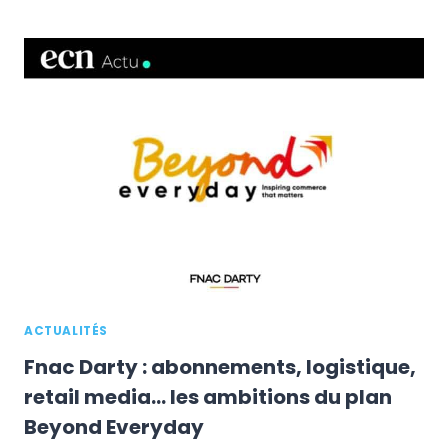
DISTRIBUTION
MAI
2025
:
LE
E-
COMMERCE
ATTEINT
10,4%
DE
PDM,
E.LECLERC
RECULE
ACTUALITÉS
Fnac Darty : abonnements, logistique,
retail media… les ambitions du plan
Beyond Everyday