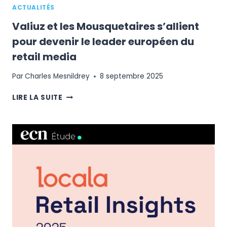
ACTUALITÉS
Valiuz et les Mousquetaires s’allient
pour devenir le leader européen du
retail media
Par
Charles Mesnildrey
8 septembre 2025
VALIUZ
LIRE LA SUITE
ET
LES
MOUSQUETAIRES
S’ALLIENT
POUR
DEVENIR
LE
LEADER
EUROPÉEN
DU
RETAIL
MEDIA