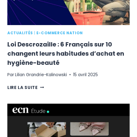
:
CE
QUE
RÉVÈLE
L’ÉTUDE
ACTUALITÉS
|
E-COMMERCE NATION
JOKO
Loi Descrozaille : 6 Français sur 10
changent leurs habitudes d’achat en
hygiène-beauté
Par
Lilian Grandrie-Kalinowski
15 avril 2025
LOI
LIRE LA SUITE
DESCROZAILLE
:
6
FRANÇAIS
SUR
10
CHANGENT