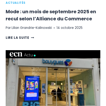
ACTUALITÉS
Mode : un mois de septembre 2025 en
recul selon l’Alliance du Commerce
Par
Lilian Grandrie-Kalinowski
14 octobre 2025
MODE
LIRE LA SUITE
:
UN
MOIS
DE
SEPTEMBRE
2025
EN
RECUL
SELON
L’ALLIANCE
DU
COMMERCE