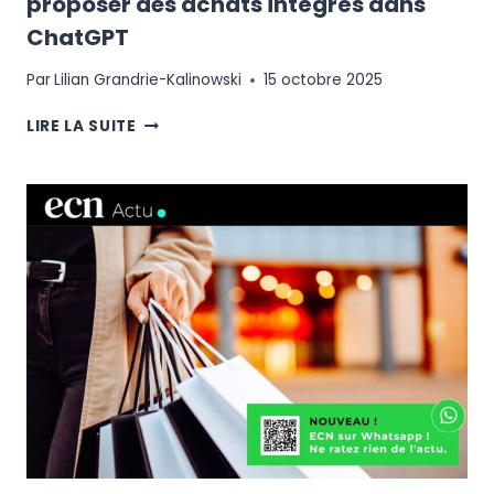
proposer des achats intégrés dans
ChatGPT
Par
Lilian Grandrie-Kalinowski
15 octobre 2025
WALMART
LIRE LA SUITE
S’ASSOCIE
À
OPENAI
POUR
PROPOSER
DES
ACHATS
INTÉGRÉS
DANS
CHATGPT