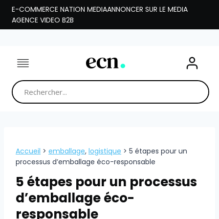
Aller
E-COMMERCE NATION MEDIA
ANNONCER SUR LE MEDIA
au
AGENCE VIDEO B2B
contenu
Accueil
>
emballage
,
logistique
>
5 étapes pour un
processus d’emballage éco-responsable
5 étapes pour un processus
d’emballage éco-
responsable