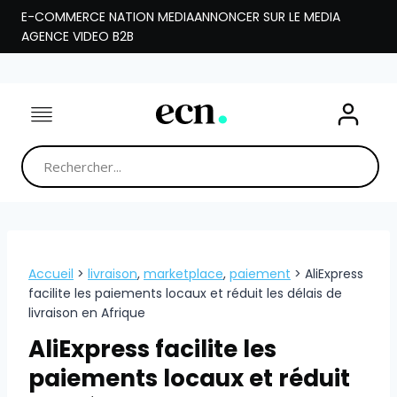
Aller
E-COMMERCE NATION MEDIA
ANNONCER SUR LE MEDIA
au
AGENCE VIDEO B2B
contenu
Accueil
>
livraison
,
marketplace
,
paiement
>
AliExpress
facilite les paiements locaux et réduit les délais de
livraison en Afrique
AliExpress facilite les
paiements locaux et réduit