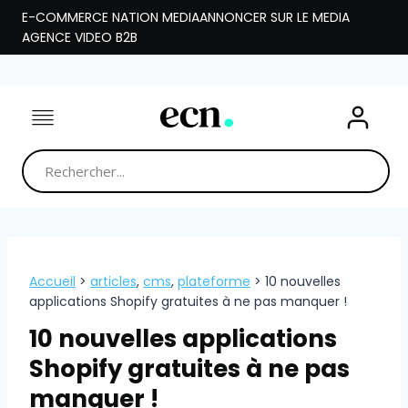
Aller
E-COMMERCE NATION MEDIA
ANNONCER SUR LE MEDIA
au
AGENCE VIDEO B2B
contenu
Accueil
>
articles
,
cms
,
plateforme
>
10 nouvelles
applications Shopify gratuites à ne pas manquer !
10 nouvelles applications
Shopify gratuites à ne pas
manquer !