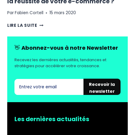
la réussite de votre e-commerce ?
Par
Fabien Cortell
15 mars 2020
VOS
LIRE LA SUITE
IMAGES
DE
PRODUIT
👋
Abonnez-vous à notre Newsletter
:
UN
Recevez les dernières actualités, tendances et
ATOUT
stratégies pour accélérer votre croissance.
POUR
LA
RÉUSSITE
Recevoir la
DE
newsletter
VOTRE
E-
COMMERCE
?
Les dernières actualités