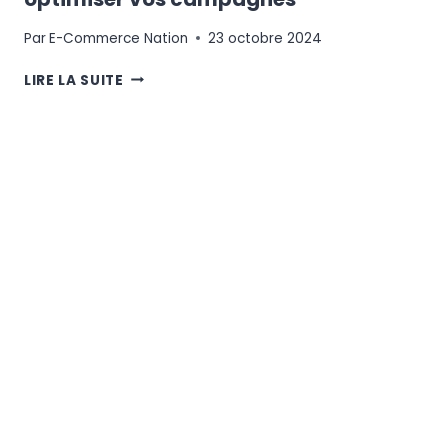
Par
E-Commerce Nation
23 octobre 2024
SOCIAL
LIRE LA SUITE
ADS
:
LES
BEST
PRACTICES
POUR
OPTIMISER
VOS
CAMPAGNES