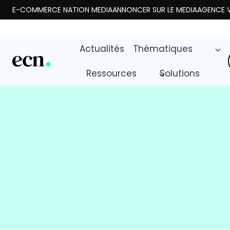
Aller
E-COMMERCE NATION MEDIA
ANNONCER SUR LE MEDIA
AGENCE V
au
contenu
Actualités
Thématiques
Ressources
Solutions