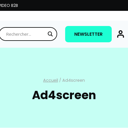
IDEO B2B
NEWSLETTER
Accueil
/
Ad4screen
Ad4screen