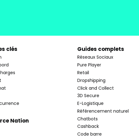
s clés
Guides complets
n
Réseaux Sociaux
bord
Pure Player
charges
Retail
t
Dropshipping
hat
Click and Collect
3D Secure
currence
E-Logistique
Référencement naturel
Chatbots
ce Nation
Cashback
Code barre